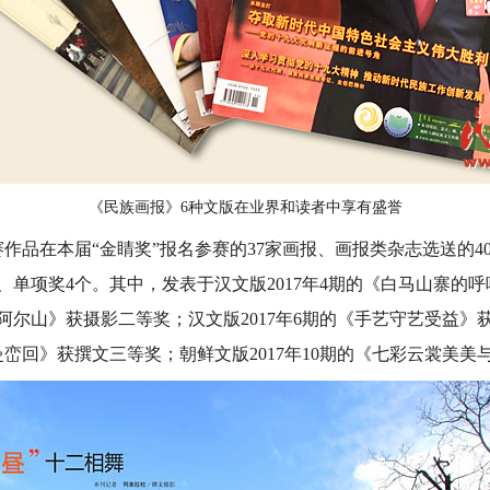
《民族画报》6种文版在业界和读者中享有盛誉
在本届“金睛奖”报名参赛的37家画报、画报类杂志选送的40
、单项奖4个。其中，发表于汉文版2017年4期的《白马山寨的
水墨阿尔山》获摄影二等奖；汉文版2017年6期的《手艺守艺受益》
傣曼峦回》获撰文三等奖；朝鲜文版2017年10期的《七彩云裳美