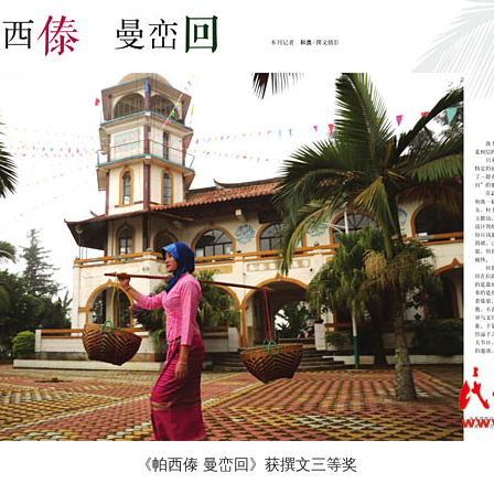
《帕西傣 曼峦回》获撰文三等奖