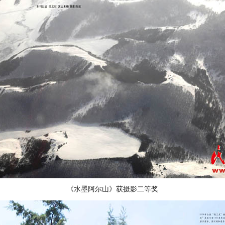
《水墨阿尔山》获摄影二等奖