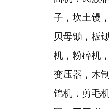
子，坎土镘
贝母锄，板
机，粉碎机
变压器，木
锦机，剪毛