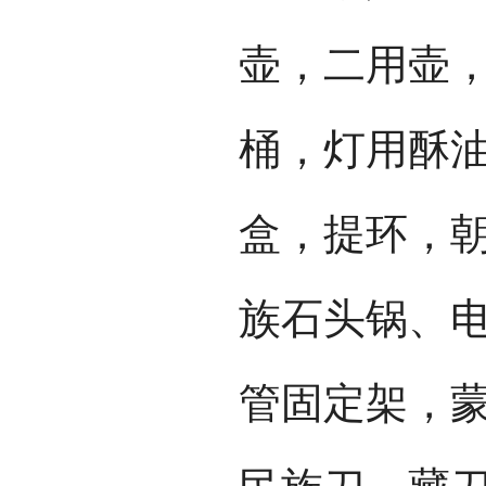
壶，二用壶
桶，灯用酥
盒，提环，
族石头锅、
管固定架，