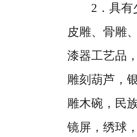
2．具有少
皮雕、骨雕
漆器工艺品
雕刻葫芦，
雕木碗，民
镜屏，绣球