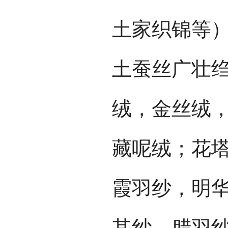
土家织锦等
土蚕丝广壮
绒，金丝绒
藏呢绒；花
霞羽纱，明
其纱，腊羽