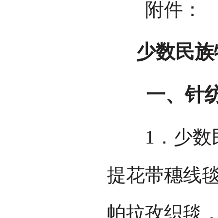
附件：
少数民族
一、针纺
1．少数民
提花带穗线
帕拉孜织毯