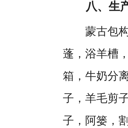
八、生产
蒙古包构件
蓬，浴羊槽
箱，牛奶分离
子，羊毛剪
子，阿篓，