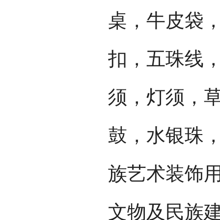
桌，牛皮袋
扣，五珠线
须，灯须，
鼓，水银珠
族艺术装饰
文物及民族