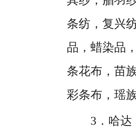
条纺，复兴
品，蜡染品
条花布，苗
彩条布，瑶
3．哈达，