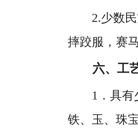
2.少数民
摔跤服，赛
六、工艺
1．具有少
铁、玉、珠