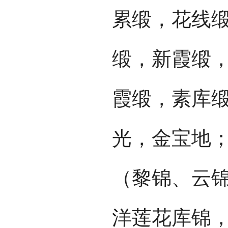
累缎，花线
缎，新霞缎
霞缎，素库
光，金宝地
（黎锦、云
洋莲花库锦