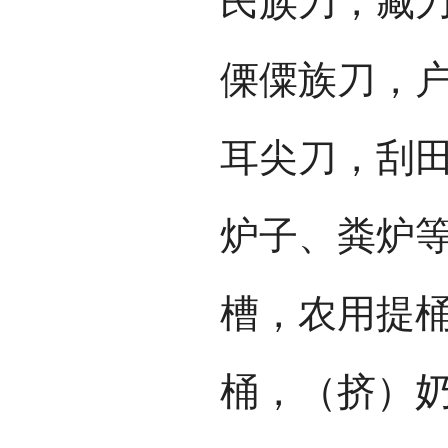
民族刀，藏
傈僳族刀，
耳尖刀，刮
炉子、粪炉
槽，农用提
桶，（挤）