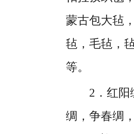
蒙古包大毡
毡，毛毡，
等。
2．红阳绸
绸，争春绸