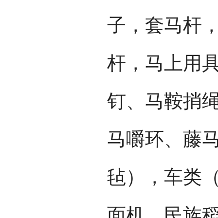
子，套马杆
杆，马上用
钉、马鞍捎
马嚼环、藤
毡），车类
面机，民族