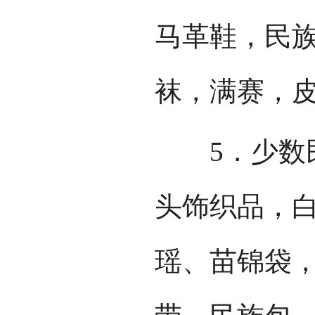
马革鞋，民
袜，满赛，
5．少数民
头饰织品，
瑶、苗锦袋