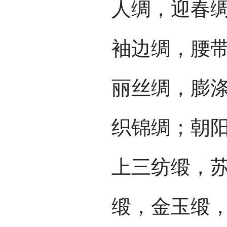
人绸，迎春
袖边绸，腰
丽丝绸，膨
织锦绸；朝
上三纺缎，
缎，金玉缎