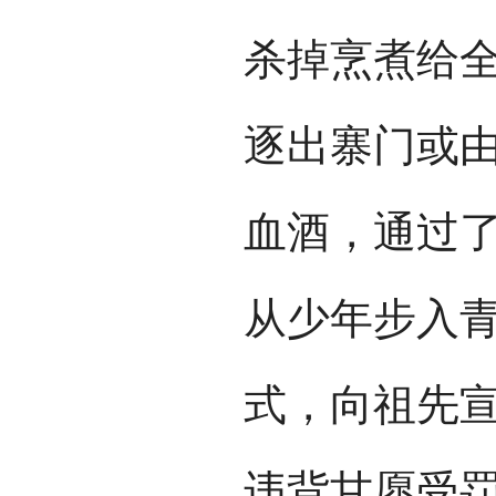
杀掉烹煮给
逐出寨门或
血酒，通过
从少年步入
式，向祖先
违背甘愿受