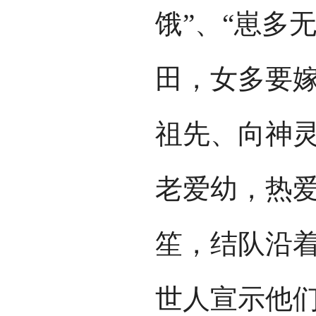
饿”、“崽多
田，女多要嫁
祖先、向神
老爱幼，热
笙，结队沿
世人宣示他