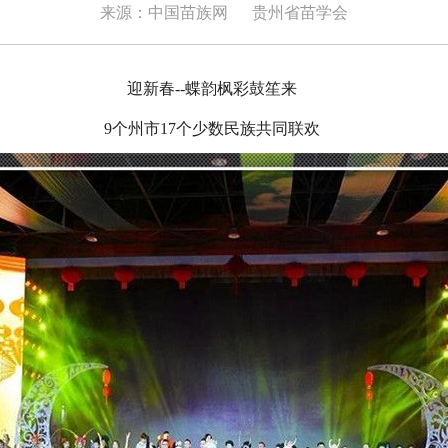
来源：中国苗族网
贵州省苗学会
迎新春--蝶韵枫彩鼓笙来
9个州市17个少数民族共同联欢