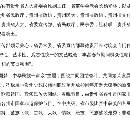
嘉宾有贵州省人大常委会原副主任、省苗学会老会长杨光林，以
贵州省民政厅，贵州省政协，贵州民大，贵州省政协，贵州省文
、贵州省人大、省委宣传部、省民政厅，民宗委，社科联，贵州
观看演出。
宣传部领导关心，省委常委、省委宣传部慕德贵部长对晚会专门
思想性、艺术性、观赏性统一的文艺晚会，丰富春节期间群众性精
和的节日氛围”。
中国梦，中华民族一家亲”主题，围绕共同团结奋斗、共同繁荣发
化，积极展示贵州少数民族同胞改革开放40周年来翻天覆地的新
、歌颂祖国、歌颂民族大团结。春晚节目，由贵州省各州市国家
省各州市国家非遗保护节目、在中央级、省市级比赛中获奖的各
凳舞，苗族飞歌、古歌、大歌、情歌、绝技；民族盛装走秀；非遗