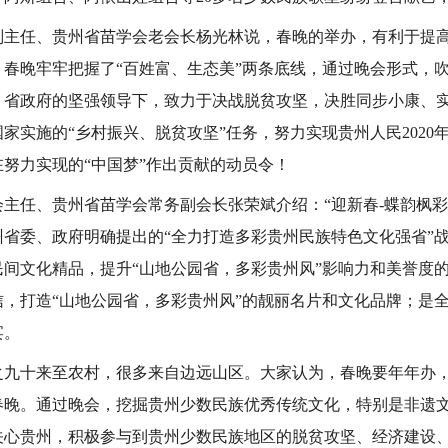
副主任、贵州省苗学会老会长杨光林说，春晚的举办，有利于提
！春晚牢牢把握了“百姓富、生态美”两条底线，通过晚会形式，
、省政府的坚强领导下，致力于决战脱贫攻坚，决胜同步小康、
家实施的“乡村振兴、脱贫攻坚”任务，努力实现贵州人民2020
努力实现的“中国梦”作出贡献的动员令！
主任、贵州省苗学会常务副会长张荣斌介绍：“迎新春-蝶韵枫彩鼓
州省委、政府明确提出的“全力打造多彩贵州民族特色文化强省”
民间文化精品，提升“山地公园省，多彩贵州风”影响力和美誉度
信，打造“山地公园省，多彩贵州风”的靓丽名片和文化品牌；是
宴。
之九十来至农村，很多来自边远山区。大家认为，春晚要年年办
春晚。通过晚会，挖掘贵州少数民族优秀传统文化，特别是非遗
关心贵州，积极参与到贵州少数民族地区的脱贫攻坚、经济建设