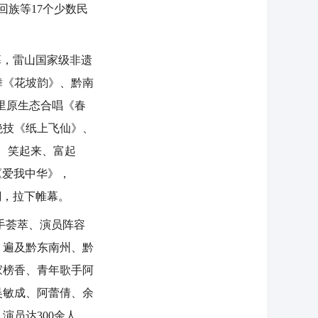
回族等17个少数民
幕，雷山国家级非遗
舞《花坡韵》、黔南
里原生态合唱《春
绝技《纸上飞仙》、
、笑起来、富起
《爱我中华》，
潮，拉下帷幕。
手荟萃、演员阵容
。遍及黔东南州、黔
家榜香、青年歌手阿
吴敏成、阿蕾倩、余
演员达300余人。