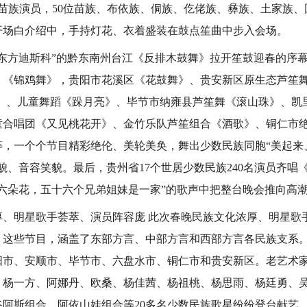
地苗族演员，50位苗族、布依族、侗族、仡佬族、彝族、土家族、
开场白介绍中，手持灯花、衣着盛装在鼓点笙曲中步入会场。
“东方迪斯科”的黔东南州台江《反排木鼓舞》拉开笙鼓迎春的序
、《锦鸡舞》，贵阳市花溪区《花鼓舞》、贵安新区原生态芦笙
龙》、儿童舞蹈《跺月亮》、毕节市纳雍县芦笙舞《滚山珠》、凯
童合唱团《又见桃花开》、金竹乐队芦笙组合《酒歌》、铜仁市
等，一个个节目精彩绝伦、美轮美奂，舞出少数民族同胞“美起来
貌、音容笑貌。最后，贵州省17个世居少数民族240名演员齐唱
六朵花，五十六个兄弟姐妹是一家”的歌声中把整台晚会推向高
厚、明星歌手荟萃、演员阵容庞 此次春晚民族文化浓厚、明星歌
。这些节目，涵盖了东部方言、中部方言和西部方言各民族支系
阳市、安顺市、毕节市、六盘水市、铜仁市和贵安新区。老艺术
、杨一方、阿娜丹、欧桑、杨佳茜、杨祖桃、杨思雨、杨廷勇、
阿斯组合、阿依山娃组合等20多名少数民族歌星纷纷登台献艺，