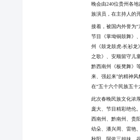
晚会由240位贵州各
族演员，在主持人的
接着，被国内外誉为
节目《掌坳铜鼓舞》
州《鼓龙鼓虎-长衫
之歌》、安顺留守儿
黔西南州《板凳舞》
来、强起来”的精神风
在“五十六个民族五十
此次春晚民族文化浓
庞大、节目精彩绝伦
西南州、黔南州、贵
幼朵、潘兴周、雷艳
秋阳、阿依三姐妹、谷