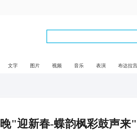
文字
图片
视频
音乐
表演
布达拉
族春晚"迎新春-蝶韵枫彩鼓声来