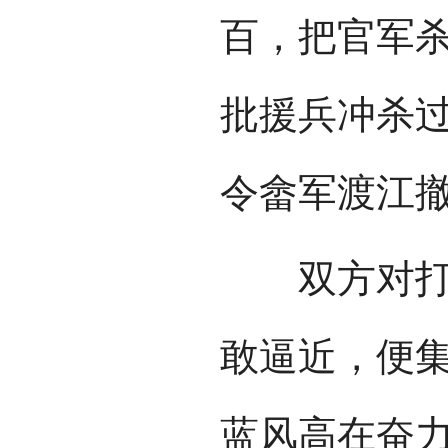
百，把官军
批援兵冲杀
令畲军渡江
双方对打一
敢逼近，便
蓝风高在奋