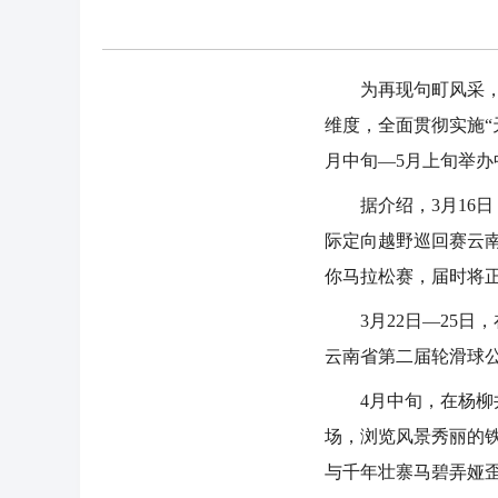
为再现句町风采，弘
维度，全面贯彻实施“
月中旬—5月上旬举办中
据介绍，3月16日
际定向越野巡回赛云南
你马拉松赛，届时将正
3月22日—25日，
云南省第二届轮滑球
4月中旬，在杨柳井
场，浏览风景秀丽的
与千年壮寨马碧弄娅