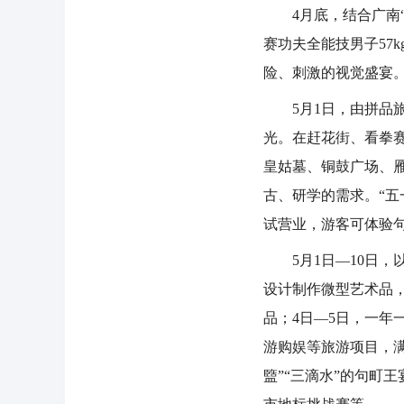
4月底，结合广南“全
赛功夫全能技男子57
险、刺激的视觉盛宴
5月1日，由拼品旅
光。在赶花街、看拳
皇姑墓、铜鼓广场、
古、研学的需求。“五
试营业，游客可体验
5月1日—10日，
设计制作微型艺术品
品；4日—5日，一年
游购娱等旅游项目，
盬”“三滴水”的句町