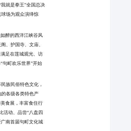
我就是拳王”全国总决
光球场为观众演绎惊
痴如醉的西洋江峡谷风
天阁、护国寺、文庙、
客满足在莲城观光、访
“句町欢乐世界”开始
等民族民俗特色文化，
地的各级各类特色产
和美食展，丰富食住行
比活动、品尝“八盘四
暨广南首届句町文化城