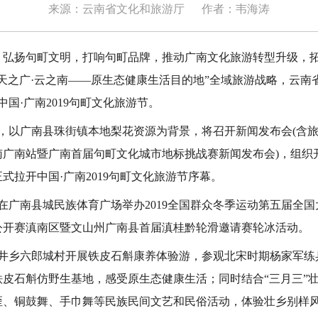
来源：云南省文化和旅游厅
作者：韦海涛
扬句町文明，打响句町品牌，推动广南文化旅游转型升级，拓
天之广·云之南——原生态健康生活目的地”全域旅游战略，云南省广
国·广南2019句町文化旅游节。
，以广南县珠街镇本地梨花资源为背景，将召开新闻发布会(含
广南站暨广南首届句町文化城市地标挑战赛新闻发布会)，组织开
式拉开中国·广南2019句町文化旅游节序幕。
在广南县城民族体育广场举办2019全国群众冬季运动第五届全
公开赛滇南区暨文山州广南县首届滇桂黔轮滑邀请赛轮冰活动。
乡六郎城村开展铁皮石斛康养体验游，参观北宋时期杨家军练
铁皮石斛仿野生基地，感受原生态健康生活；同时结合“三月三”
歪、铜鼓舞、手巾舞等民族民间文艺和民俗活动，体验壮乡别样