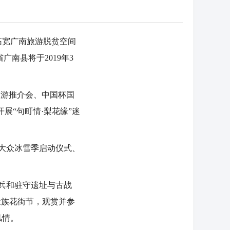
宽广南旅游脱贫空间
南县将于2019年3
旅游推介会、中国杯国
展“句町情·梨花缘”迷
国大众冰雪季启动仪式、
兵和驻守遗址与古战
壮族花街节，观赏并参
风情。