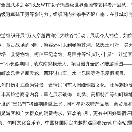
国武术之乡”以及WTF女子蝇量级世界金腰带获得者严启慧、“
kg级冠军陆正勇等影响力，组织国内外拳手齐聚广南，在县城灯
。
游组织开展“万人穿越西洋江大峡谷”活动，展现令人神往，如
赛、赏古战场的同时，游客还可以到畅游莲湖、侬氏土司府、昊
雁塔、县博物馆、柯仲平纪念馆、马蹄井等“句町小十景”，让游
一”小长假期间，滇东南规模最大、项目最齐全的水陆游乐园——
句町欢乐世界摩天轮、四环过山车、水上乐园等游乐度假项目。
以句町历史底蕴为背景，邀请民间艺人围绕铜鼓文化、壮族刺绣
，丰富旅游商品内容，重点展示银饰、刺绣、高原特产等句町腹
一度的“皇姑节”将如期隆重上演，同时举办农特产品展、商贸展
满足游客和广大群众的消费需求。狂欢的5月，更有中国好民宿评
王宴、句町文化音乐节、中国杯国际定向越野巡回赛(云南广南站)