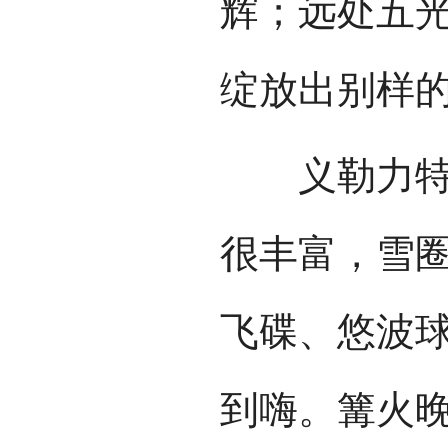
辉；远处五
绽放出别样
义勒力特雪
很丰富，雪
飞碟、悠波球
到嗨。篝火