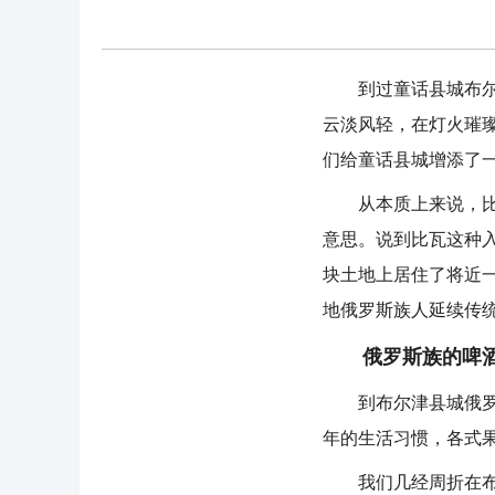
到过童话县城布尔津
云淡风轻，在灯火璀
们给童话县城增添了
从本质上来说，比瓦
意思。说到比瓦这种
块土地上居住了将近
地俄罗斯族人延续传
俄罗斯族的啤
到布尔津县城俄罗斯
年的生活习惯，各式
我们几经周折在布尔