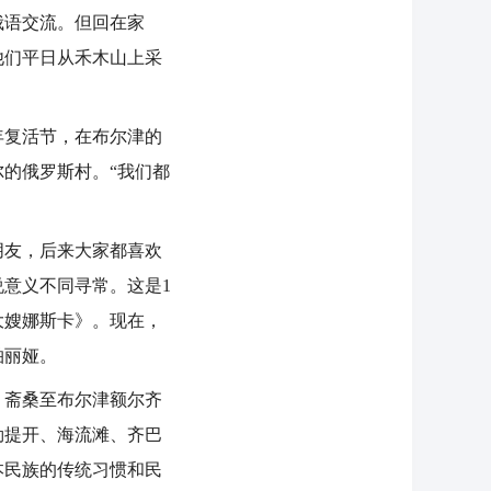
俄语交流。但回在家
他们平日从禾木山上采
年复活节，在布尔津的
的俄罗斯村。“我们都
友，后来大家都喜欢
意义不同寻常。这是1
大嫂娜斯卡》。现在，
柏丽娅。
，斋桑至布尔津额尔齐
勒提开、海流滩、齐巴
本民族的传统习惯和民