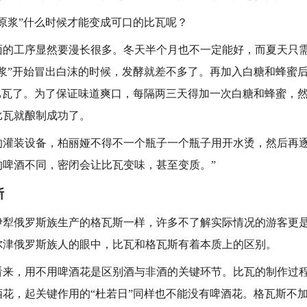
浆”什么时候才能变成可口的比瓦呢？
工序显然要漫长很多。冬天半个月也不一定能好，而夏天只需
原浆”开始冒出白沫的时候，发酵就差不多了。再加入白糖和蜂蜜
成比瓦了。为了保证味道爽口，每隔两三天得加一次白糖和蜂蜜，
比瓦就酿制成功了。
装设备，柏丽娅不得不一个瓶子一个瓶子用开水烫，然后再逐
的啤酒不同，密闭会让比瓦变味，甚至变质。”
斯
俄罗斯族生产的格瓦斯一样，许多不了解实际情况的游客更是
尔津俄罗斯族人的眼中，比瓦和格瓦斯有着本质上的区别。
，用不用啤酒花是区别酒与非酒的关键环节。比瓦的制作过程
酒花，起关键作用的“杜若日”同样也不能没有啤酒花。格瓦斯不