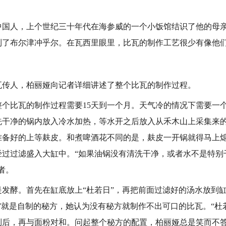
人，上个世纪三十年代在海参威的一个小饭馆结识了他的母亲，
到了布尔津冲乎尔。在瓦西里眼里，比瓦的制作工艺很少有像他
人，柏丽娅向记者详细讲述了整个比瓦的制作过程。
比瓦的制作过程需要15天到一个月。天气冷的情况下需要一
在洗干净的锅内放入冷水加热，等水开之后放入从禾木山上采集来
准备好的上等麸皮。和煮啤酒花不同的是，麸皮一开锅就得马上
经过过滤盛入大缸中。“如果油锅没有清洗干净，或者水不是特别
者。
酵。首先在缸底放上“杜若日”，再把前面过滤好的汤水放到缸
”就是自制的秘方，她认为没有秘方就制作不出可口的比瓦。“杜
制后，再与面粉对和。问起整个秘方的配置，柏丽娅总是笑而不