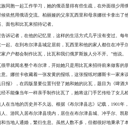
克族同胞一起工作学习，她的俄语显得有些生疏，在外面很少用
时候依然用俄语交流。柏丽娅的父亲瓦西里和母亲娜丝卡拿出了
酱、面包和比瓦来招待记者。
告诉记者，在他的记忆里，这样的生活方式几乎没有变过。每
在一起。在到布尔津县城定居前，瓦西里和他的家人都住在冲乎尔
家家户户都会制作比瓦，比瓦和我们俄罗斯族人分不开。”他说。
早就闻名整个布尔津，开始她只是用比瓦来招待前来做客的朋
生意。娜丝卡收藏着一张发黄的报纸，这张报纸对娜斯卡一家来说
《人民日报》，在四版显要位置刊登了她和她的比瓦，题目为《啤酒
已经不能像当年一样亲手制作比瓦了，她将这门手艺传给了女儿
在当地的历史并不久远。根据《布尔津县志》记载，1901年
商人、游民入居布尔津县境内，居住在布尔津县城、冲乎尔、凯
们和当地人通婚，繁衍生息。虽然人数不多，但都很好地秉承了