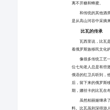
离不开糖和蜂蜜。
和传统的其他酒类相
是从高山河谷中采摘
比瓦的传承
瓦西里说，比瓦是俄
着俄罗斯族移民文化
像很多传统工艺一样
位七旬老人总是有些
俄语的红卫兵听到，
后，留下来的俄罗斯
期，娜丝卡的比瓦在
虽然柏丽娅继承了母
料。比瓦虽则深得游