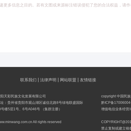
递更多信息之目的。若有文图或来源标注错误侵犯了您的合法权益，请作
|
|
|
联系我们
法律声明
网站联盟
友情链接
贵阳天彩民族文化发展有限公司
copyright 中国
地址：贵州省贵阳市观山湖区诚信北路8号绿地联盛国际
黔ICP备17006004
0号楼5层1号、6号A046号 （集群注册）
增值电信业务经营许可
ww.minwang.com.cn All rights reserved
COPYRIGHT@
禁止复制或建立镜