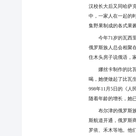
汉校长大后又同哈萨
中，一家人在一起的
集野果制成的各式果
今年71岁的瓦西里
俄罗斯族人总会相聚
住木头房子说俄语，
娜丝卡制作的比瓦很
喝，她便做起了比瓦
998年11月5日的
随着年龄的增长，她
布尔津的俄罗斯族人
斯航道开通，俄罗斯
罗依、禾木等地。他