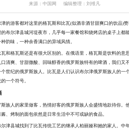
来源：中国网
编辑整理：刘维凡
的游客都对这里的格瓦斯和比瓦(似酒非酒甘甜爽口的饮品)赞
璨的布尔津县城河堤夜市，几乎每一家餐馆和烧烤店的桌子上都
一种韵味，一种余香满口的异域风情。
和格瓦斯还是有很大区别的。在俄语里，格瓦斯是饮料的意思
入口清爽、甘甜微酸、回味醇香的俄罗斯族特有的啤酒，我们又
一个世纪的俄罗斯族人。比瓦是人们认识布尔津俄罗斯族人的一
统的一个符号。
酒
族人的家里做客，热情好客的俄罗斯族人会盛情地款待你。他
果酱、烤制的面包依然是日常生活中不可或缺的食品。
津县城找到了比瓦传统工艺的继承人柏丽娅和她的家人。中年