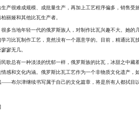
坊生产很难成规模、成批量生产，再加上工艺程序偏多，销售受
着柏丽娅和其他比瓦生产者。
多当地年轻一代的俄罗斯族人，对制作比瓦兴趣不大。她的几
们学习比瓦制作工艺，竟然没有一个愿意学的。目前，精通比瓦
经寥寥无几。
歌总有一种淡淡的忧郁一样，俄罗斯族的比瓦，冰甜之中藏着
族情感和文化内涵。俄罗斯比瓦工艺作为一个非物质文化遗产，
城——布尔津继续书写属于自己的文化篇章，将是所有人都拭目
网