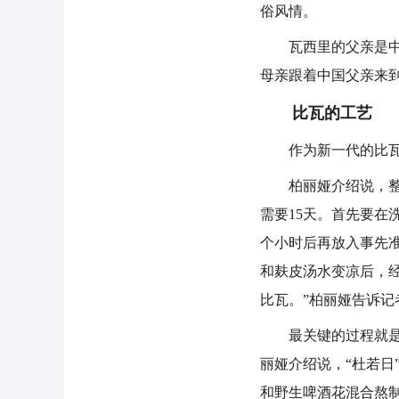
俗风情。
瓦西里的父亲是中国
母亲跟着中国父亲来
比瓦的工艺
作为新一代的比瓦传
柏丽娅介绍说，整个
需要15天。首先要
个小时后再放入事先
和麸皮汤水变凉后，
比瓦。”柏丽娅告诉记
最关键的过程就是发
丽娅介绍说，“杜若日
和野生啤酒花混合熬