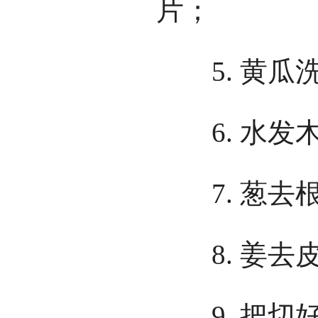
片；
5. 黄瓜
6. 水发
7. 葱去
8. 姜去
9. 把切