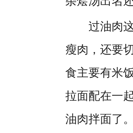
杂烩汤出名
过油肉这道
瘦肉，还要
食主要有米
拉面配在一
油肉拌面了