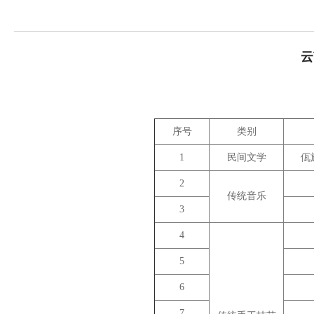
云
序号
类别
1
民间文学
佤
2
传统音乐
3
4
5
6
7