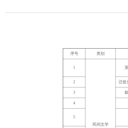
序号
类别
1
2
迁徙
3
4
5
民间文学