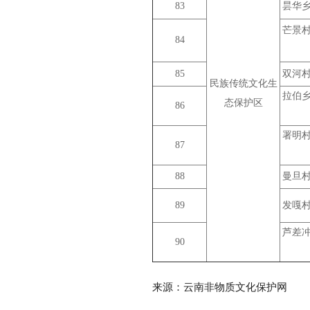
83
昙华
芒景
84
85
双河
民族传统文化生
拉伯
态保护区
86
署明
87
88
曼旦
89
发嘎
芦差
90
来源：云南非物质文化保护网