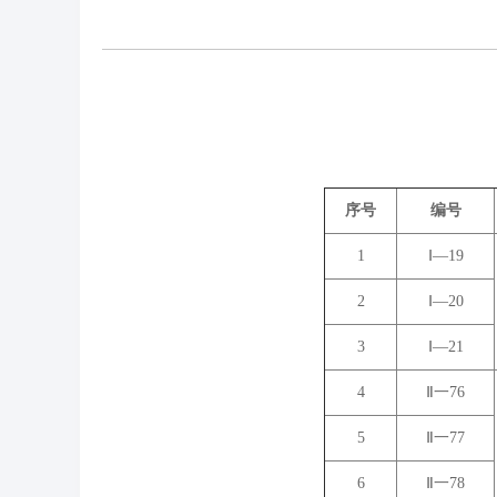
序号
编号
1
Ⅰ―19
2
Ⅰ―20
3
Ⅰ―21
4
Ⅱ一76
5
Ⅱ一77
6
Ⅱ一78