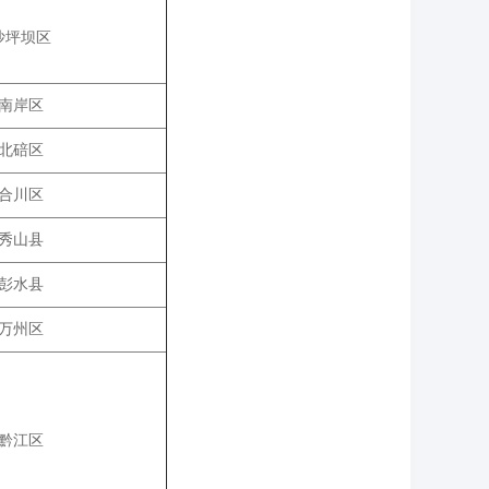
沙坪坝区
南岸区
北碚区
合川区
秀山县
彭水县
万州区
黔江区