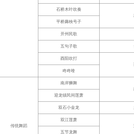
石桥木叶吹奏
平桥薅秧号子
开州民歌
五句子歌
酉阳吹打
咚咚喹
南岸狮舞
迎龙镇民间莲萧
双石小金龙
双江莲萧
传统舞蹈
五节龙舞