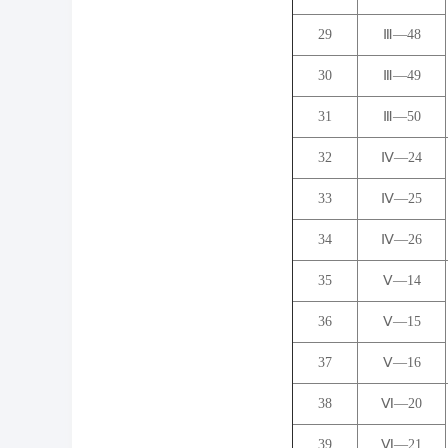
29
Ⅲ―48
30
Ⅲ―49
31
Ⅲ―50
32
Ⅳ―24
33
Ⅳ―25
34
Ⅳ―26
35
Ⅴ―14
36
Ⅴ―15
37
Ⅴ―16
38
Ⅵ―20
39
Ⅵ―21