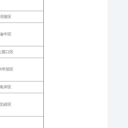
涪陵区
淪中区
大渡口区
沙坪坝区
南岸区
北碚区