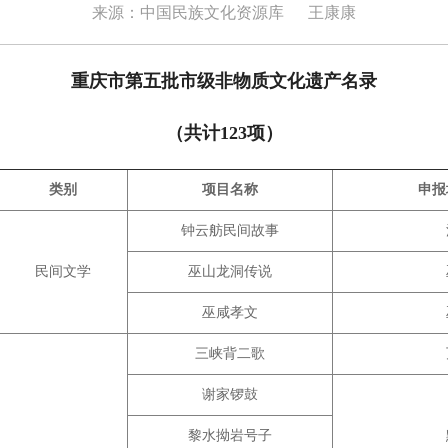
来源：中国民族文化资源库
王康康
重庆市第五批市级非物质文化遗产名录
（共计123项）
类别
项目名称
申报
钟云舫民间故事
民间文学
巫山龙洞传说
巫咸孝文
三峡背二歌
谢家锣鼓
黎水拗岩号子