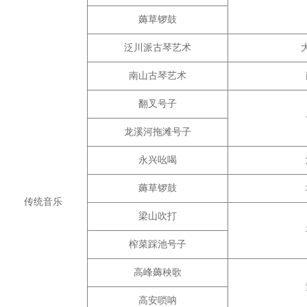
薅草锣鼓
泛川派古琴艺术
南山古琴艺术
翻叉号子
龙溪河拖滩号子
永兴吆喝
薅草锣鼓
传统音乐
梁山吹打
榨菜踩池号子
高峰薅秧歌
高安唢呐