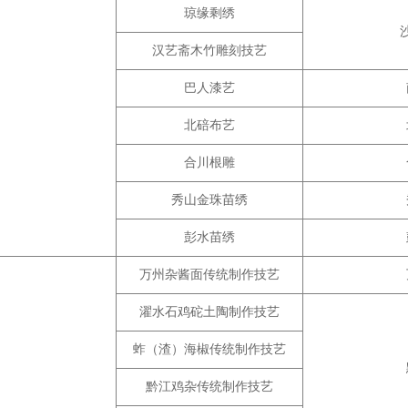
琼缘剩绣
汉艺斋木竹雕刻技艺
巴人漆艺
北碚布艺
合川根雕
秀山金珠苗绣
彭水苗绣
万州杂酱面传统制作技艺
濯水石鸡砣土陶制作技艺
蚱（渣）海椒传统制作技艺
黔江鸡杂传统制作技艺