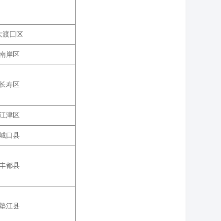
大渡囗区
南岸区
长寿区
江津区
城口县
丰都县
垫江县