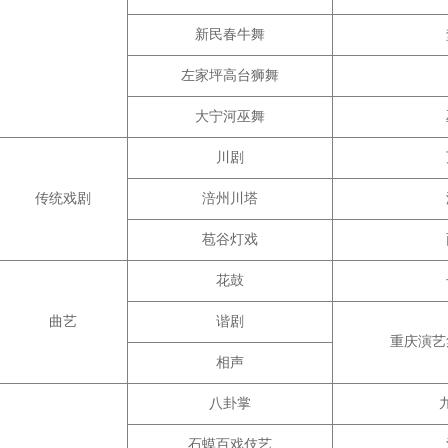
新民春牛舞
左家坪高台狮舞
大宁河巫舞
川剧
传统戏剧
涪州川塔
苞谷灯戏
花鼓
曲艺
谐剧
重庆演艺
相声
八卦掌
石蟆百戏伎艺