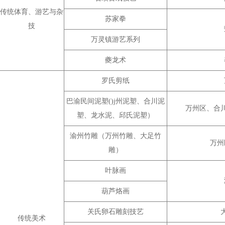
传统体育、游艺与杂
苏家拳
技
万灵镇游艺系列
夔龙术
罗氏剪纸
巴渝民间泥塑()j州泥塑、合川泥
万州区、合
塑、龙水泥、邱氏泥塑）
渝州竹雕（万州竹雕、大足竹
万州
雕）
叶脉画
葫芦烙画
关氏卵石雕刻技艺
传统美术