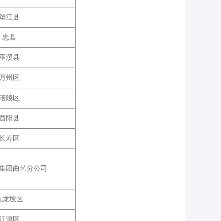
垫江县
忠县
巫溪县
万州区
涪陵区
酉阳县
长寿区
集团曲艺分公司
九龙坡区
江津区