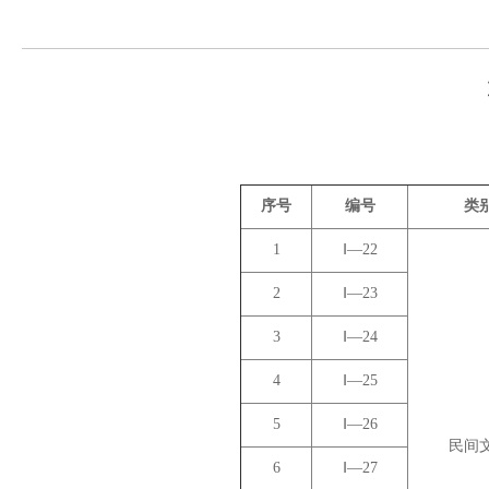
序号
编号
类
1
Ⅰ—22
2
Ⅰ—23
3
Ⅰ—24
4
Ⅰ—25
5
Ⅰ—26
民间
6
Ⅰ—27