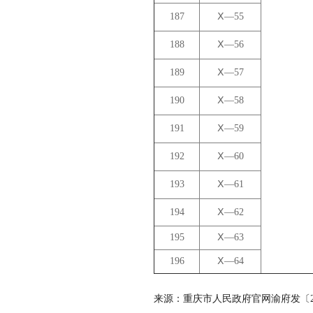
187
Ⅹ—55
188
Ⅹ—56
189
Ⅹ—57
190
Ⅹ—58
191
Ⅹ—59
192
Ⅹ—60
193
Ⅹ—61
194
Ⅹ—62
195
Ⅹ—63
196
Ⅹ—64
来源：重庆市人民政府官网渝府发〔20