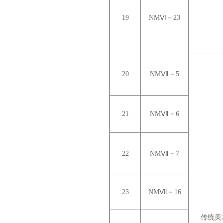
19
NMⅥ－23
20
NMⅦ－5
21
NMⅦ－6
22
NMⅦ－7
23
NMⅦ－16
传统美术