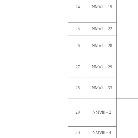
24
NMⅦ－19
25
NMⅦ－22
26
NMⅦ－28
27
NMⅦ－29
28
NMⅦ－33
29
NMⅧ－2
30
NMⅧ－4