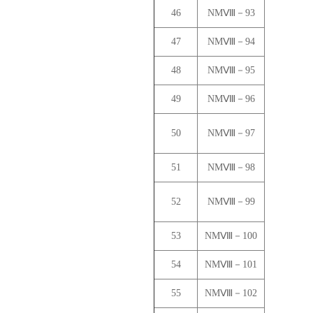
46
NMⅧ－93
47
NMⅧ－94
48
NMⅧ－95
49
NMⅧ－96
50
NMⅧ－97
51
NMⅧ－98
52
NMⅧ－99
53
NMⅧ－100
54
NMⅧ－101
55
NMⅧ－102