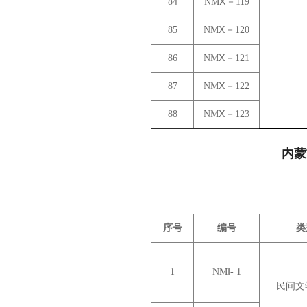
84
NMⅩ－119
85
NMⅩ－120
86
NMⅩ－121
87
NMⅩ－122
88
NMⅩ－123
内蒙
序号
编号
类
1
NMⅠ- 1
民间文学