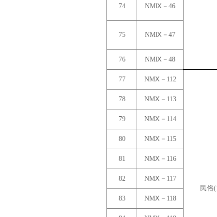
74
NMⅨ－46
75
NMⅨ－47
76
NMⅨ－48
77
NMⅩ－112
78
NMⅩ－113
79
NMⅩ－114
80
NMⅩ－115
81
NMⅩ－116
82
NMⅩ－117
民俗(
83
NMⅩ－118