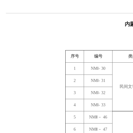
内
序号
编号
类
1
NMⅠ- 30
2
NMⅠ- 31
民间文学
3
NMⅠ- 32
4
NMⅠ- 33
5
NMⅡ－ 46
6
NMⅡ－ 47