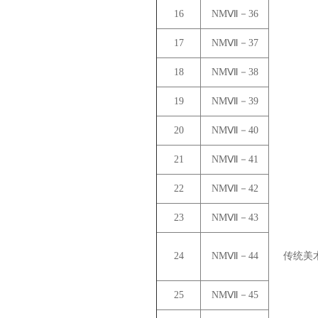
16
NMⅦ－36
17
NMⅦ－37
18
NMⅦ－38
19
NMⅦ－39
20
NMⅦ－40
21
NMⅦ－41
22
NMⅦ－42
23
NMⅦ－43
24
NMⅦ－44
传统美术
25
NMⅦ－45