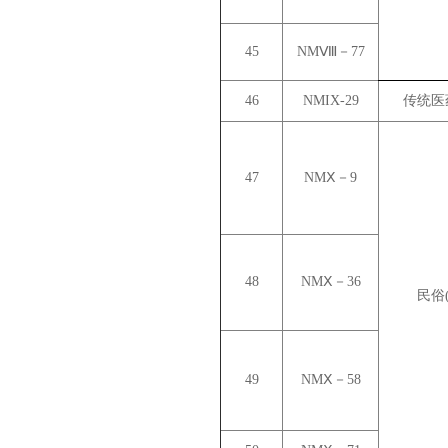
45
NMⅧ－77
46
NMIX-29
传统医药
47
NMⅩ－9
48
NMⅩ－36
民俗(
49
NMⅩ－58