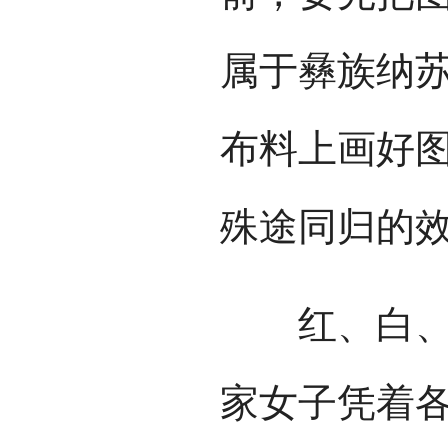
属于彝族纳
布料上画好
殊途同归的
红、白、蓝
家女子凭着