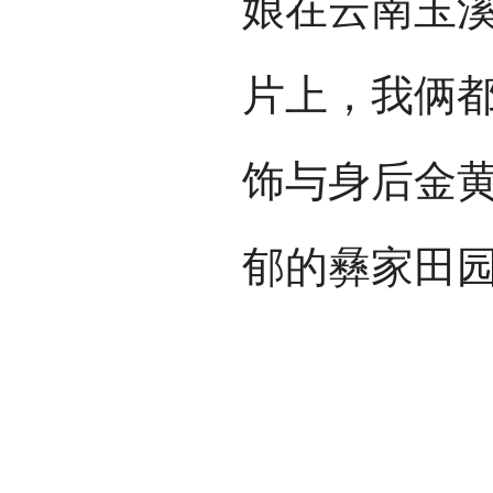
娘在云南玉
片上，我俩
饰与身后金
郁的彝家田