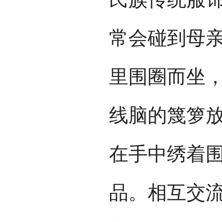
常会碰到母
里围圈而坐
线脑的篾箩
在手中绣着
品。相互交