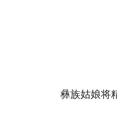
彝族姑娘将