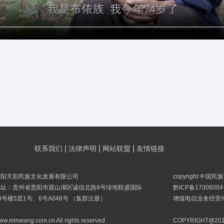
|
|
|
联系我们
法律声明
网站联盟
友情链接
贵阳天彩民族文化发展有限公司
copyright 中国
地址：贵州省贵阳市观山湖区诚信北路8号绿地联盛国际
黔ICP备17006004
0号楼5层1号、6号A046号 （集群注册）
增值电信业务经营许可
ww.minwang.com.cn All rights reserved
COPYRIGHT@