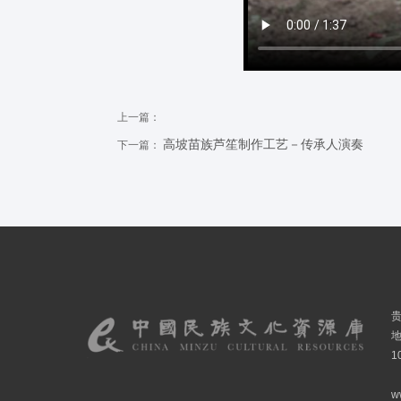
上一篇：
高坡苗族芦笙制作工艺－传承人演奏
下一篇：
1
w