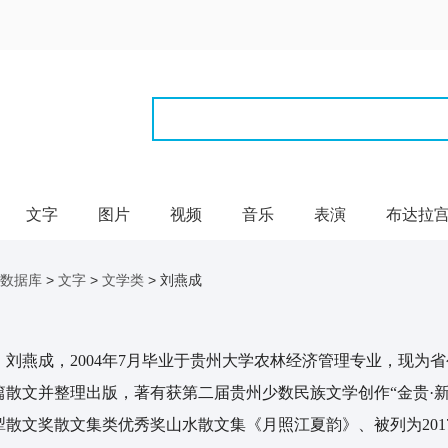
文字
图片
视频
音乐
表演
布达拉
数据库
>
文字
>
文学类
> 刘燕成
燕成，2004年7月毕业于贵州大学农林经济管理专业，现为
篇散文并整理出版，著有获第二届贵州少数民族文学创作“金贵·新
犁散文奖散文集类优秀奖山水散文集《月照江夏韵》、被列为20