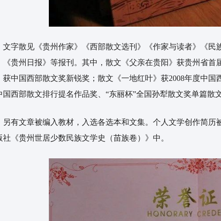
字散见《贵州作家》《西部散文选刊》《作家与读者》《民族
》《贵州日报》等报刊。其中，散文《父亲在贵阳》获贵州省首
》获中国西部散文奖新锐奖；散文《一地红叶》获2008年度中国
中国西部散文排行提名作品奖、“东丽杯”全国孙犁散文奖单篇散
有文章被编入教材，入选各选本和文集。个人文学创作简历被
版社《贵州世居少数民族文学史（苗族卷）》中。