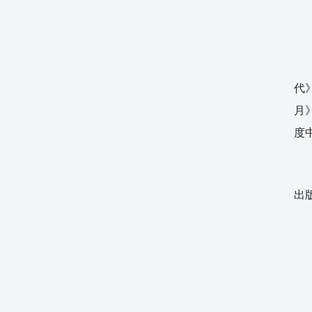
文
代
月
度
另
出