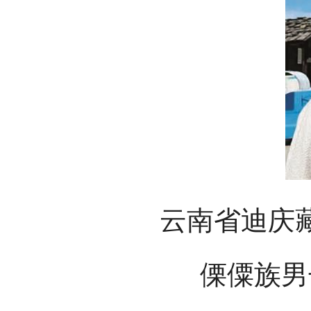
云南省迪庆
傈僳族男