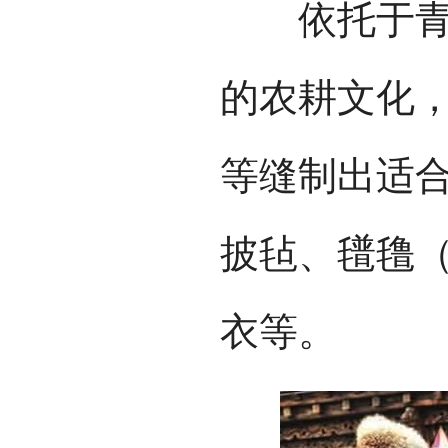
依托于青藏
的农耕文化
等缝制出适
披毡、氆氇
衣等。