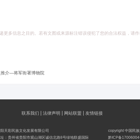
递更多信息之目的。若有文图或来源标注错误侵犯了您的合法权益，请作
点推介—将军衙署博物院
|
|
|
联系我们
法律声明
网站联盟
友情链接
贵阳天彩民族文化发展有限公司
copyright 中国
地址：贵州省贵阳市观山湖区诚信北路8号绿地联盛国际
黔ICP备17006004