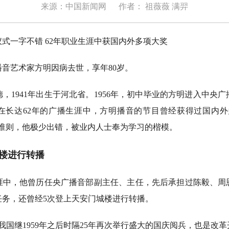
来源：中国新闻网
作者： 祖薇薇 满羿
一字不错 62年职业生涯中获国内外多项大奖
音艺术家方明因病去世，享年80岁。
941年出生于河北省。1956年，初中毕业的方明进入中央
在长达62年的广播生涯中，方明播音的节目曾经获得过国内外
的准则，他极少出错，被业内人士奉为学习的楷模。
楼进行转播
，他曾历任央广播音部副主任、主任，先后承担过陈毅、周
任务，还曾经5次登上天安门城楼进行转播。
，我国继1959年之后时隔25年再次举行盛大的国庆阅兵，也是改