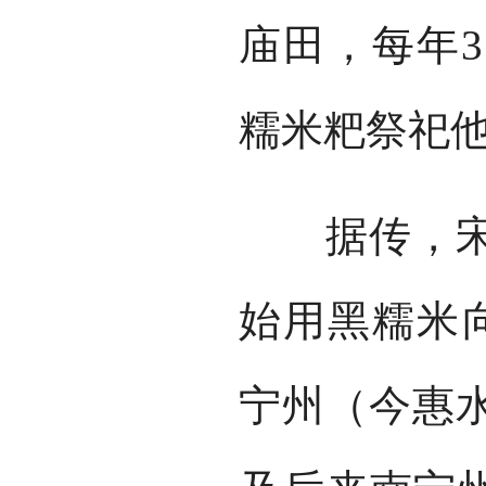
庙田，每年3
糯米粑祭祀
据传，宋代
始用黑糯米
宁州（今惠