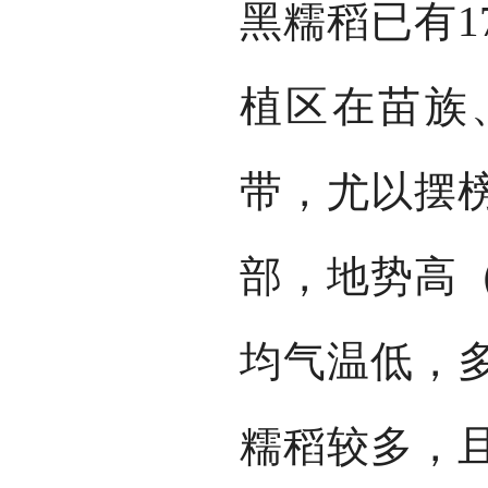
黑糯稻已有1
植区在苗族
带，尤以摆
部，地势高（
均气温低，
糯稻较多，且