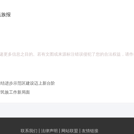
族报
递更多信息之目的。若有文图或来源标注错误侵犯了您的合法权益，请作
团结进步示范区建设迈上新台阶
省民族工作新局面
|
|
|
联系我们
法律声明
网站联盟
友情链接