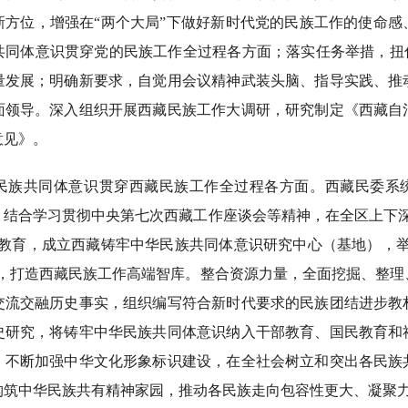
新方位，增强在“两个大局”下做好新时代党的民族工作的使命感
共同体意识贯穿党的民族工作全过程各方面；落实任务举措，扭住
量发展；明确新要求，自觉用会议精神武装头脑、指导实践、推
面领导。深入组织开展西藏民族工作大调研，研究制定《西藏自
意见》。
共同体意识贯穿西藏民族工作全过程各方面。西藏民委系
，结合学习贯彻中央第七次西藏工作座谈会等精神，在全区上下深
题教育，成立西藏铸牢中华民族共同体意识研究中心（基地），举
”，打造西藏民族工作高端智库。整合资源力量，全面挖掘、整理
交流交融历史事实，组织编写符合新时代要求的民族团结进步教
史研究，将铸牢中华民族共同体意识纳入干部教育、国民教育和
，不断加强中华文化形象标识建设，在全社会树立和突出各民族
构筑中华民族共有精神家园，推动各民族走向包容性更大、凝聚