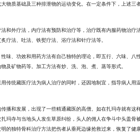
七大物质基础及三种排泄物的运动变化。在一定条件下，上述三
和外疗法，内疗法有预防和治疗等，治疗既有内服药物治疗法
艾炙疗法、吐法、铁熨疗法、浴疗法和针疗法等。
味、功效和用药方法有自己独特的理论，即五行、六味、八性
动物及矿物药等。加工方法有炒、洗、泡、煮、蒸等形式。
传统藏医疗法为病人治疗的同时，还因地制宜，指导病人用温
播和发展，出现了一些精通藏医的高僧。如在扎玛寺就有这样
次扎玛寺与当地头人发生草原纠纷，头人的佣人在争斗中头盖骨
发明的独特骨科治疗方法把伤者从垂死边缘抢救过来，恢复了健