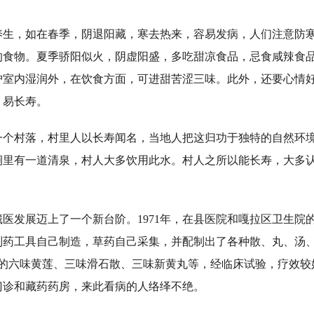
，如在春季，阴退阳藏，寒去热来，容易发病，人们注意防寒
的食物。夏季骄阳似火，阴虚阳盛，多吃甜凉食品，忌食咸辣食
护室内湿润外，在饮食方面，可进甜苦涩三味。此外，还要心情
，易长寿。
村落，村里人以长寿闻名，当地人把这归功于独特的自然环境
涧里有一道清泉，村人大多饮用此水。村人之所以能长寿，大多
发展迈上了一个新台阶。1971年，在县医院和嘎拉区卫生院
制药工具自己制造，草药自己采集，并配制出了各种散、丸、汤、
的六味黄莲、三味滑石散、三味新黄丸等，经临床试验，疗效较好
门诊和藏药药房，来此看病的人络绎不绝。