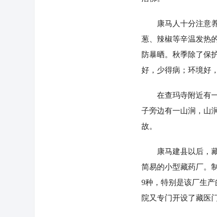
康马人十分注意养生
葱、辣椒等辛温发热
防暴晒。秋季除了保
好，少得病；环境好
在查玛寺附近有一个
子旁边有一山涧，山
故。
康马建县以后，藏医
简易的小型藏药厂。
9种，特别是该厂生产
院又专门开设了藏医