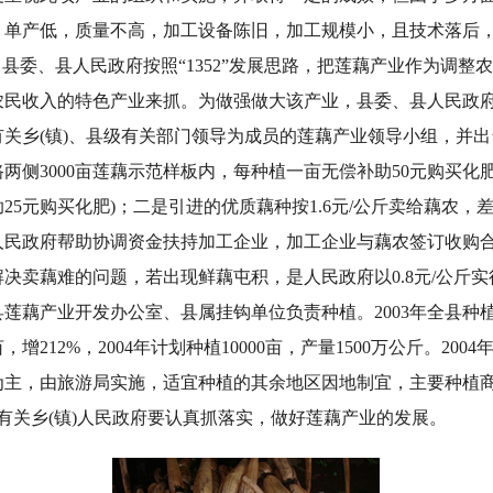
，单产低，质量不高，加工设备陈旧，加工规模小，且技术落后
，县委、县人民政府按照“1352”发展思路，把莲藕产业作为调整
农民收入的特色产业来抓。为做强做大该产业，县委、县人民政
关乡(镇)、县级有关部门领导为成员的莲藕产业领导小组，并
两侧3000亩莲藕示范样板内，每种植一亩无偿补助50元购买化
25元购买化肥)；二是引进的优质藕种按1.6元/公斤卖给藕农，
人民政府帮助协调资金扶持加工企业，加工企业与藕农签订收购
决卖藕难的问题，若出现鲜藕屯积，是人民政府以0.8元/公斤
藕产业开发办公室、县属挂钩单位负责种植。2003年全县种植莲藕
4亩，增212%，2004年计划种植10000亩，产量1500万公斤。20
为主，由旅游局实施，适宜种植的其余地区因地制宜，主要种植
有关乡(镇)人民政府要认真抓落实，做好莲藕产业的发展。