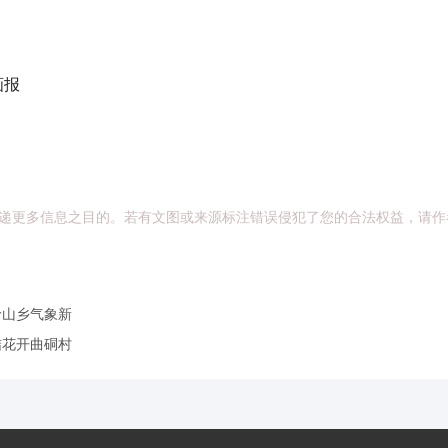
画报
递更多信息之目的。若有文图或来源标注错误侵犯了您的合法权益，请作
岭山乡气象新
结花开曲硐村