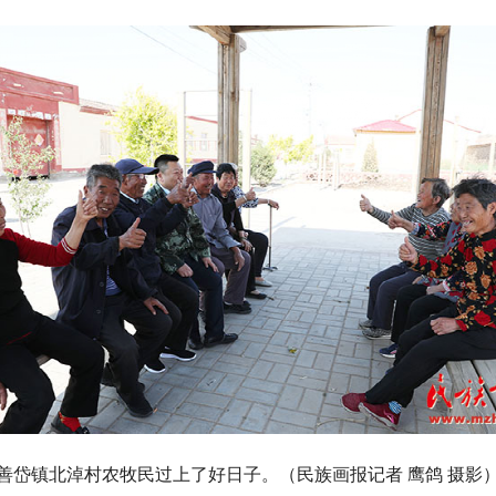
善岱镇北淖村农牧民过上了好日子。（民族画报记者 鹰鸽 摄影