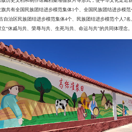
出版历史文档和制作馆藏档案缩微胶片等形式，使中华文化走近
左旗共有全国民族团结进步模范集体1个、全国民族团结进步模范
古自治区民族团结进步模范集体4个、民族团结进步模范个人7
立“休戚与共、荣辱与共、生死与共、命运与共”的共同体理念