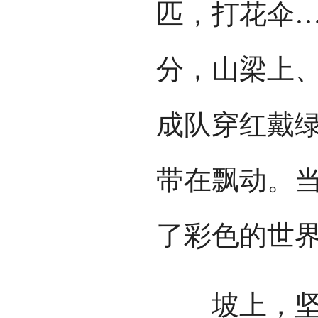
匹，打花伞
分，山梁上
成队穿红戴
带在飘动。
了彩色的世
坡上，坚有