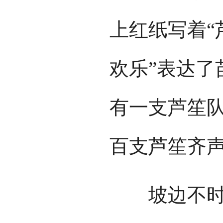
上红纸写着“
欢乐”表达了
有一支芦笙
百支芦笙齐
坡边不时传