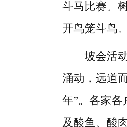
斗马比赛。
开鸟笼斗鸟
坡会活动结
涌动，远道而
年”。各家各
及酸鱼、酸