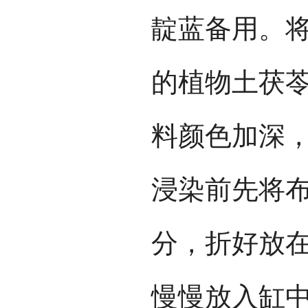
靛蓝备用。
的植物土茯
料颜色加深
浸染前先将
分，折好放
慢慢放入缸