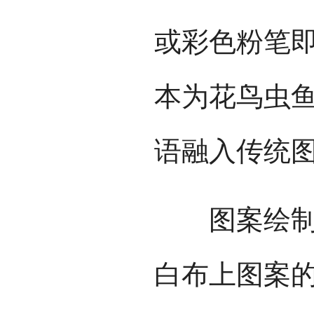
或彩色粉笔
本为花鸟虫
语融入传统
图案绘制完
白布上图案