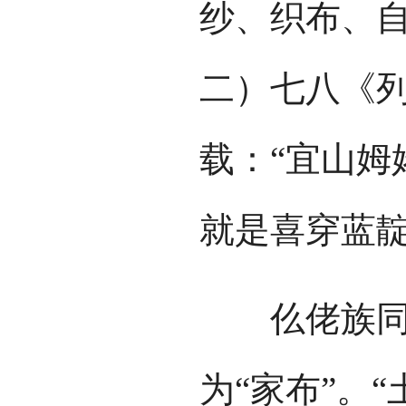
纱、织布、
二）七八《
载：“宜山姆
就是喜穿蓝
仫佬族同胞
为“家布”。