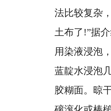
法比较复杂
土布了!”据
用染液浸泡
蓝靛水浸泡
胶糊面。晾
磙滚化或棒