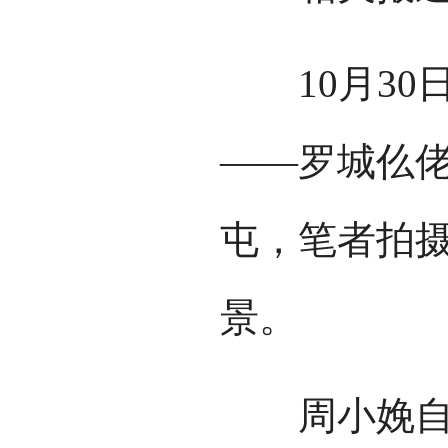
10月30
——罗城仫
屯，笔者拍
景。
周小娩自2