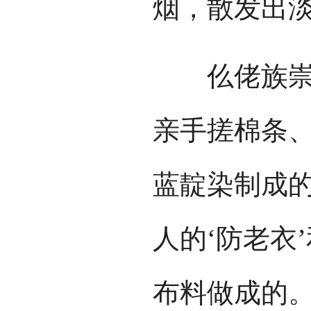
烟，散发出
仫佬族崇尚
亲手搓棉条
蓝靛染制成
人的‘防老衣
布料做成的。