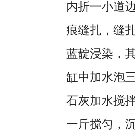
内折一小道
痕缝扎，缝
蓝靛浸染，
缸中加水泡
石灰加水搅
一斤搅匀，