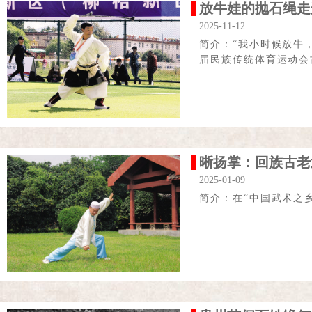
放牛娃的抛石绳
2025-11-12
简介：“我小时候放牛
届民族传统体育运动会
晰扬掌：回族古老
2025-01-09
简介：在“中国武术之