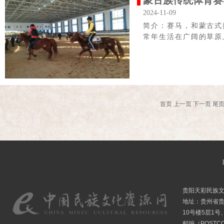
蒙古族传统体育赛
2024-11-09
简介：赛马，和蒙古式
常年生活在广阔的草原
首页
上一页
下一页
尾
贵阳天彩民族
地址：贵州省贵
10号楼5层1号
邮编（POSTCO