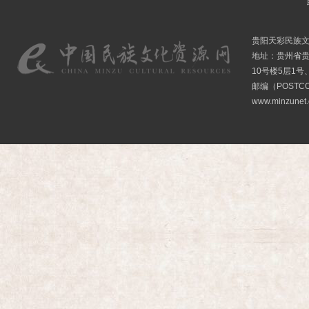
贵阳天彩民族
地址：贵州省贵
10号楼5层1号
邮编（POSTCO
www.minzunet.c