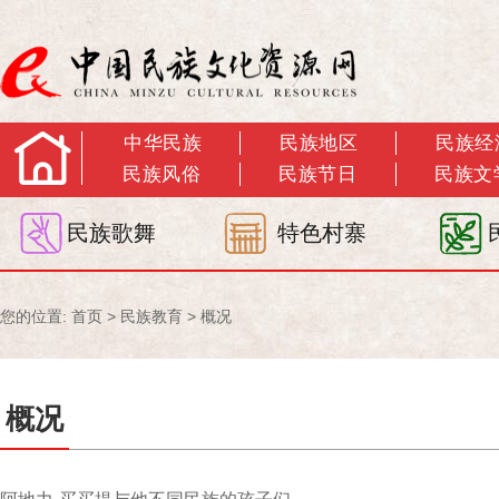
中华民族
民族地区
民族经
民族风俗
民族节日
民族文
民族歌舞
特色村寨
您的位置:
首页
>
民族教育
>
概况
概况