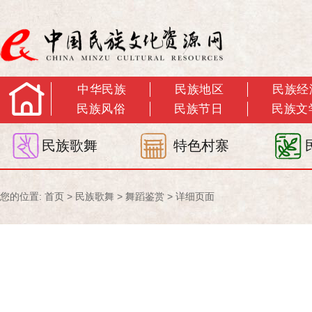
中华民族
民族地区
民族经
民族风俗
民族节日
民族文
民族歌舞
特色村寨
您的位置:
首页
>
民族歌舞
>
舞蹈鉴赏
> 详细页面