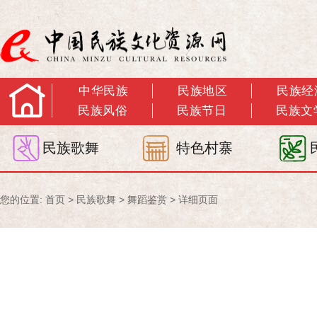
中华民族
民族地区
民族经
民族风俗
民族节日
民族文
民族歌舞
特色村寨
您的位置:
首页
>
民族歌舞
>
舞蹈鉴赏
> 详细页面