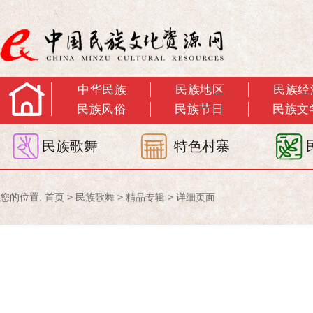
中华民族
民族地区
民族经
民族风俗
民族节日
民族文
民族歌舞
特色村寨
您的位置:
首页
>
民族歌舞
>
精品专辑
> 详细页面