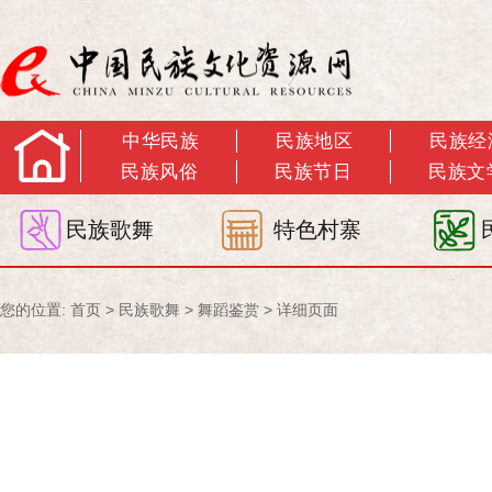
中华民族
民族地区
民族经
民族风俗
民族节日
民族文
民族歌舞
特色村寨
您的位置:
首页
>
民族歌舞
>
舞蹈鉴赏
> 详细页面