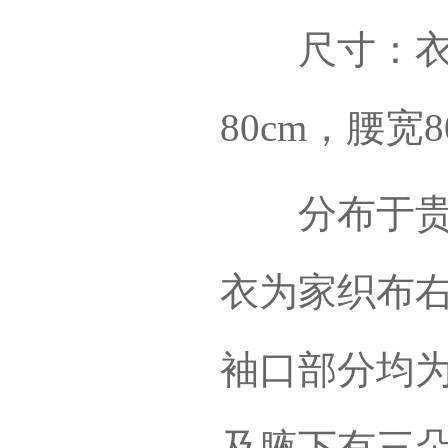
尺寸：衣长1
80cm，腰宽8
分布于贵阳
衣为家织布
袖口部分均
及腋下有三