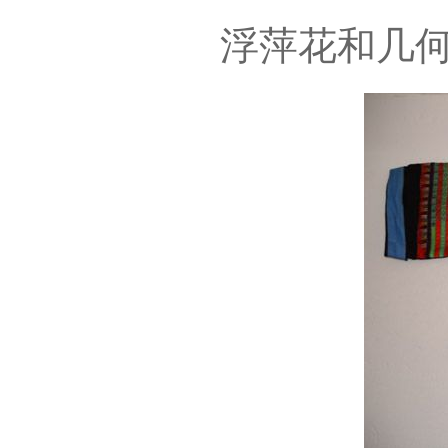
浮萍花和几