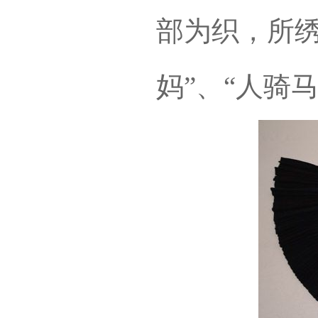
部为织，所绣
妈”、“人骑