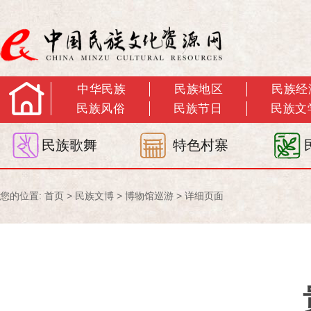
中华民族
民族地区
民族经
民族风俗
民族节日
民族文
民族歌舞
特色村寨
您的位置:
首页
>
民族文博
>
博物馆巡游
> 详细页面