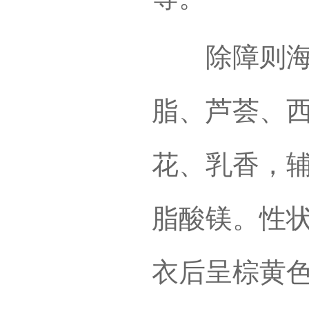
除障则海甫
脂、芦荟、
花、乳香，
脂酸镁。性
衣后呈棕黄