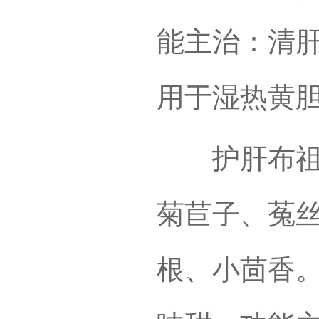
能主治：清
用于湿热黄
护肝布祖热
菊苣子、菟
根、小茴香