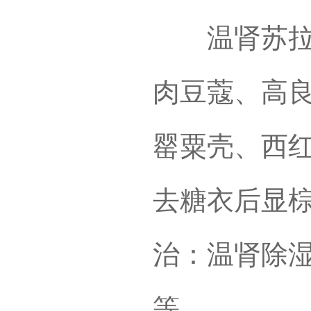
温肾苏拉甫
肉豆蔻、高
罂粟壳、西
去糖衣后显
治：温肾除
等。