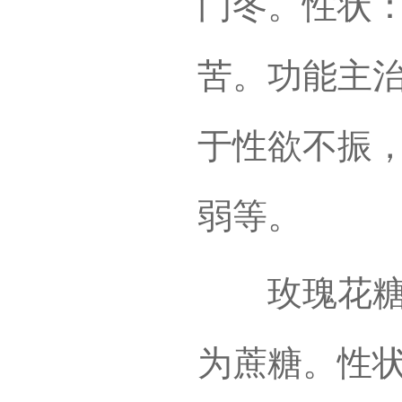
门冬。性状
苦。功能主
于性欲不振
弱等。
玫瑰花糖膏
为蔗糖。性