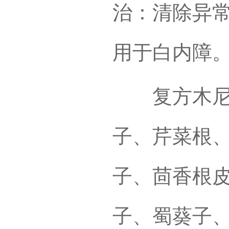
治：清除异
用于白内障
复方木尼孜
子、芹菜根
子、茴香根
子、蜀葵子