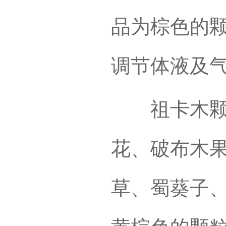
品为棕色的
调节体液及
祖卡木颗粒
花、破布木
草、蜀葵子