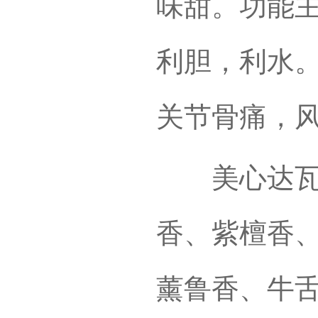
味甜。功能
利胆，利水
关节骨痛，
美心达瓦依
香、紫檀香
薰鲁香、牛