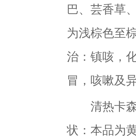
巴、芸香草
为浅棕色至
治：镇咳，
冒，咳嗽及
清热卡森颗
状：本品为