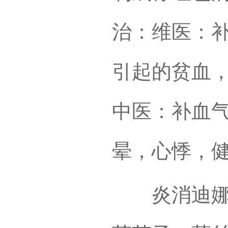
治：维医：
引起的贫血
中医：补血
晕，心悸，
炎消迪娜儿