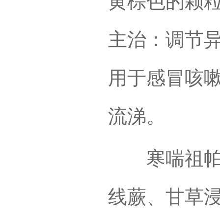
黄棕色的颗
主治：调节
用于感冒咳
流涕。
寒喘祖帕颗
线蕨、甘草