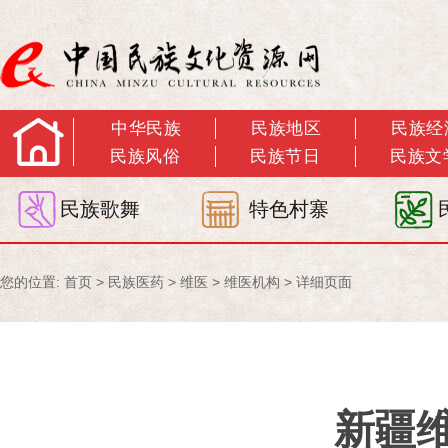
中华民族
民族地区
民族经
民族风俗
民族节日
民族文
民族歌舞
特色村寨
您的位置:
首页
>
民族医药
>
维医
>
维医机构
> 详细页面
新疆