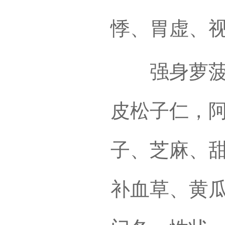
悸、胃虚、
强身萝菠甫
皮松子仁，
子、芝麻、
补血草、黄