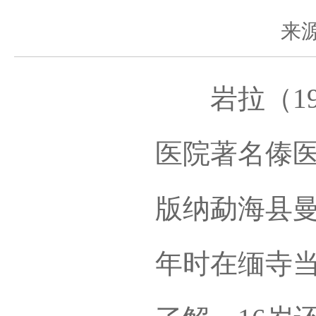
来
岩拉（192
医院著名傣医
版纳勐海县
年时在缅寺