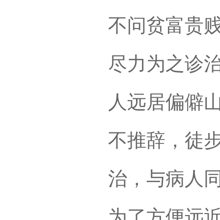
不问贫富贵
尽力为之诊
人远居偏僻
不推辞，徒
治，与病人
为了方便远