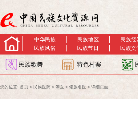
中华民族
民族地区
民族经
民族风俗
民族节日
民族文
民族歌舞
特色村寨
您的位置:
首页
>
民族医药
>
傣医
>
傣族名医
> 详细页面