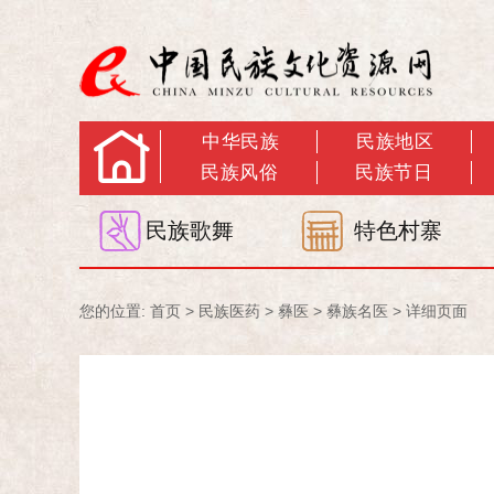
中华民族
民族地区
民族风俗
民族节日
民族歌舞
特色村寨
您的位置:
首页
>
民族医药
>
彝医
>
彝族名医
> 详细页面