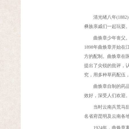
清光绪八年(1882
彝族亲戚们一起玩耍
曲焕章少年丧父。1
1898年曲焕章开始
方的配制。曲焕章在
提出了尖锐的批评，
究，用多种草药配伍
曲焕章自制的药品中
效好，深受人们欢迎。
当时云南兵荒马乱，
名省府昆明及云南各
1924年，曲焕章