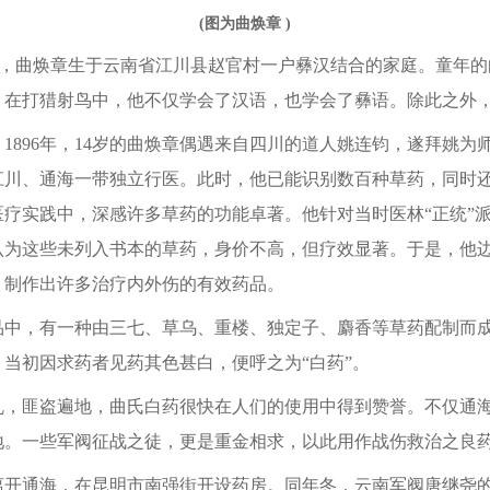
(图为曲焕章 )
)，曲焕章生于云南省江川县赵官村一户彝汉结合的家庭。童年
。在打猎射鸟中，他不仅学会了汉语，也学会了彝语。除此之外
896年，14岁的曲焕章偶遇来自四川的道人姚连钧，遂拜姚为
在江川、通海一带独立行医。此时，他已能识别数百种草药，同时
医疗实践中，深感许多草药的功能卓著。他针对当时医林“正统”
认为这些未列入书本的草药，身价不高，但疗效显著。于是，他
，制作出许多治疗内外伤的有效药品。
，有一种由三七、草乌、重楼、独定子、麝香等草药配制而成
当初因求药者见药其色甚白，便呼之为“白药”。
匪盗遍地，曲氏白药很快在人们的使用中得到赞誉。不仅通海
地。一些军阀征战之徒，更是重金相求，以此用作战伤救治之良
离开通海，在昆明市南强街开设药房。同年冬，云南军阀唐继尧