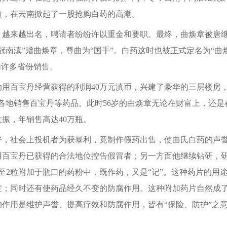
愈，在云南掀起了一股抢购白药的高潮。
来越出名，聘请者纷纷许以重金和要职。最终，曲焕章被唐继
冠南滇”赠曲焕章，尊曲为“国手”。白药这时也被正式定名为“曲
内许多省份销售。
用百宝丹经营获得的利润40万元滇币，兴建了豪华的三层楼房
各地销售百宝丹等药品。此时56岁的曲焕章无论在财富上，还
振，年销售高达40万瓶。
社会上投机者为获暴利，竟制作假药出售，使曲氏白药的声誉
用百宝丹已获得的合法地位控告假冒者；另一方面他继续钻研，
至2粒附加于瓶口的药粉中，既作药，又是“记”。这种药片的用
症；同时还有使药品经久不变的防腐作用。这种附加药片自然成
作用是维护声誉、提高疗效和防腐作用，皆有“保险、防护”之意