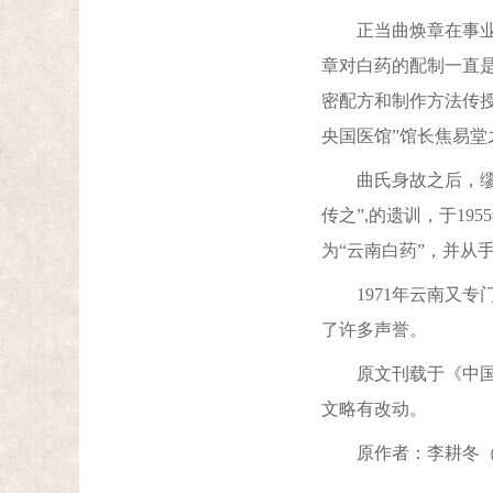
正当曲焕章在事业上
章对白药的配制一直是
密配方和制作方法传授
央国医馆”馆长焦易堂
曲氏身故之后，缪兰
传之”,的遗训，于1
为“云南白药”，并从
1971年云南又专门
了许多声誉。
原文刊载于《中国民族
文略有改动。
原作者：李耕冬（