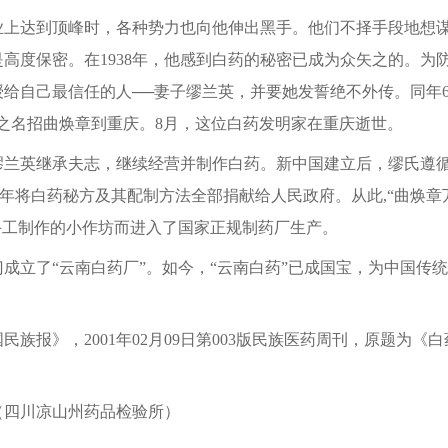
达到顶峰时，各种势力也向他伸出黑手。他们不择手段地想谋
高度保密。在1938年，他感到白药的秘密已成为众矢之的。为
给自己最信任的人──妻子缪兰英，并要她发誓绝不外传。同年6
之名招曲焕章到重庆。8月，这位白药发明家在重庆逝世。
英继承夫志，继续经营并制作白药。新中国建立后，缪氏遵循
955年将白药秘方及其配制方法全部捐献给人民政府。从此,“曲焕
手工制作的小作坊而进入了国家正规制药厂生产。
成立了“云南白药厂”。如今，“云南白药”已成国宝，为中国传
报》，2001年02月09日第003版民族医药周刊，原题为《
四川凉山州药品检验所）