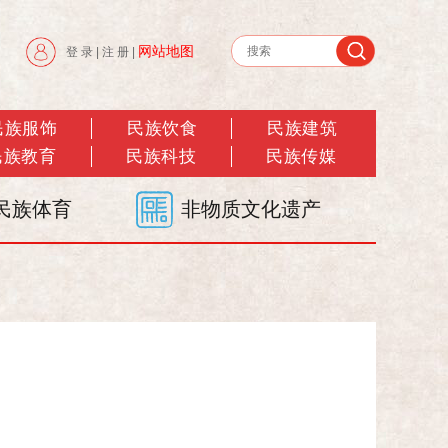
网站地图
登 录
|
注 册
|
民族服饰
民族饮食
民族建筑
民族教育
民族科技
民族传媒
民族体育
非物质文化遗产