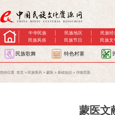
中华民族
民族地区
民族经
民族风俗
民族节日
民族文
民族歌舞
特色村寨
您的位置:
首页
>
民族医药
>
蒙医
>
基础知识
> 详细页面
蒙医文