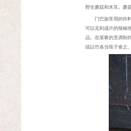
野生蘑菇和木耳。蘑
门巴族常用的作料有
可以见到成片的辣椒
品。在菜肴的烹调制
或以竹条当筷子食之