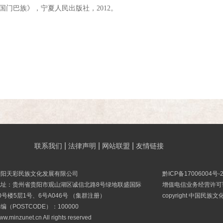
国门巴族》，宁夏人民出版社，2012。
|
|
|
联系我们
法律声明
网站联盟
友情链接
贵阳天彩民族文化发展有限公司
黔ICP备17006004号-
地址：贵州省贵阳市观山湖区诚信北路8号绿地联盛国际
增值电信业务经营许可证B
0号楼5层1号、6号A046号 （集群注册）
copyright 中国民族
编（POSTCODE）：100000
ww.minzunet.cn All rights reserved