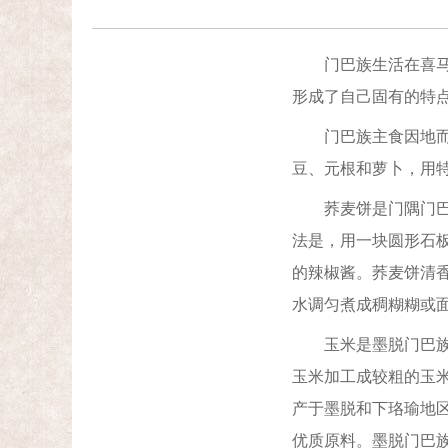
门巴族生活在喜马拉
形成了自己固有的特
门巴族主食因地而异
豆、元根和萝卜，用
荞麦饼是门隅门巴族
法是，用一块圆形石
的辣椒酱。荞麦饼清
水调匀煮成稠糊糊或
玉米是墨脱门巴族的
玉米加工成较粗的玉
产于墨脱和下珞瑜地
优质原料。墨脱门巴