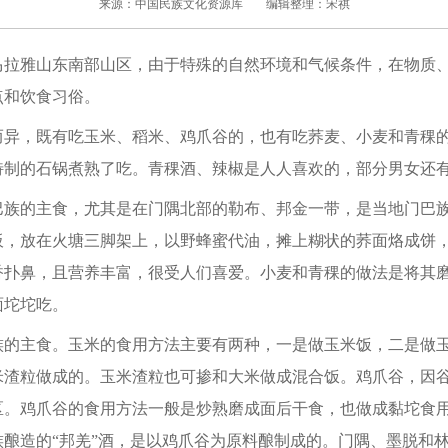
来源：中国民族文化资源库
编辑整理：宋祺
雅山东南部山区，由于特殊的自然环境和气候条件，在物质、
点和饮食习俗。
，既有吃玉米、稻米、鸡爪谷的，也有吃荞麦、小麦和青稞的
特制的石锅煮熟了吃。青稞酒、辣椒是人人喜欢的，部分男女还
的主食，尤其是在门隅北部的勒布、邦金一带，是当地门巴族
板，放在火塘三脚架上，以野蜂蜜代油，摊上糊状的荞面烙成饼
香扑鼻，且营养丰富，很受人们喜爱。小麦和青稞的做法是将其
面坨坨吃。
主食。玉米的食用方法主要有两种，一是做玉米饭，二是做玉
米渣粒做成的。玉米渣粒也可掺和大米做成混合饭。鸡爪谷，因
区。鸡爪谷的食用方法一般是炒熟磨成面后干食，也做成黏坨食
族酿造的“邦羌”酒，是以鸡爪谷为原料酿制成的。门隅、墨脱和