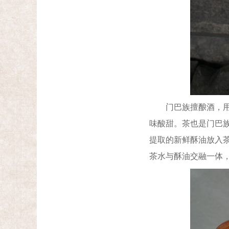
门巴族擅酿酒，用稻
味酸甜。茶也是门巴
提取的新鲜酥油放入
茶水与酥油交融一体