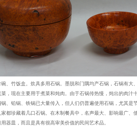
、竹饭盒。炊具多用石锅。墨脱和门隅均产石锅，石锅有大、
煮菜，现在主要用于煮菜和炖肉。由于石锅传热慢，炖出的肉汁
铜锅、铅锅、铁锅已大量传入，但人们仍普遍使用石锅，尤其是
人家都珍藏着几口石锅。在木制餐具中，名声最大、影响最广、
日用器皿，而且是具有很高审美价值的民间艺术品。