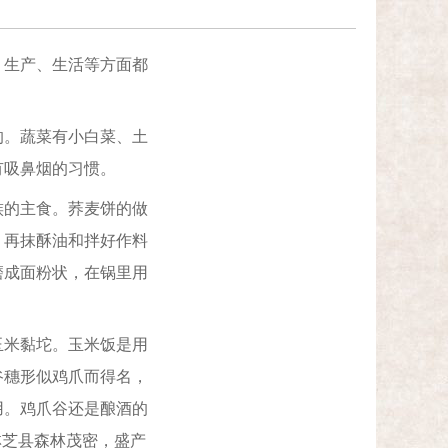
生产、生活等方面都
。蔬菜有小白菜、土
有吸鼻烟的习惯。
的主食。荞麦饼的做
，再抹酥油和拌好作料
磨成面粉状，在锅里用
米黏坨。玉米饭是用
谷穗形似鸡爪而得名，
用。鸡爪谷还是酿酒的
林芝县森林茂密，盛产