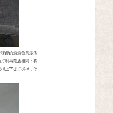
稞酿的酒酒色黄澈酒
的打制与藏族相同：将
搅棍上下提打搅拌，使