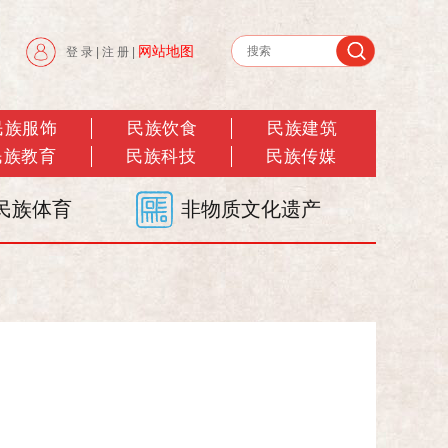
网站地图
登 录
|
注 册
|
民族服饰
民族饮食
民族建筑
民族教育
民族科技
民族传媒
民族体育
非物质文化遗产