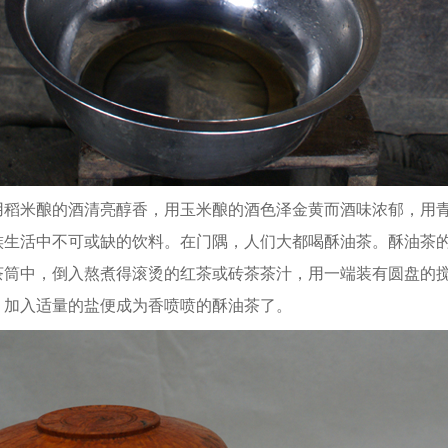
米酿的酒清亮醇香，用玉米酿的酒色泽金黄而酒味浓郁，用青
族生活中不可或缺的饮料。在门隅，人们大都喝酥油茶。酥油茶
茶筒中，倒入熬煮得滚烫的红茶或砖茶茶汁，用一端装有圆盘的
，加入适量的盐便成为香喷喷的酥油茶了。