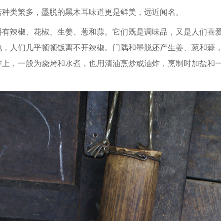
菇种类繁多，墨脱的黑木耳味道更是鲜美，远近闻名。
辣椒、花椒、生姜、葱和蒜。它们既是调味品，又是人们喜爱
地，人们几乎顿顿饭离不开辣椒。门隅和墨脱还产生姜、葱和蒜
作上，一般为烧烤和水煮，也用清油烹炒或油炸，烹制时加盐和
。