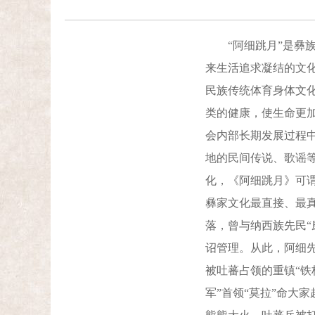
“阿细跳月”是彝族
来生活追求凝结的文
民族传统体育身体文
类的健康，使生命更
会内部长期发展过程
地的民间传说、歌谣
化，《阿细跳月》可
彝家文化最直接、最真
落，曾与纳西族先民“
诏管理。从此，阿细
被吐蕃占领的重镇“铁
军”首领“莫拉”命大