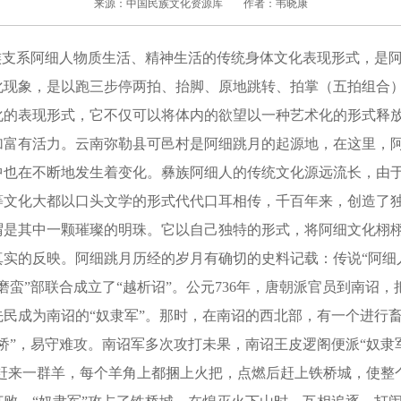
来源：中国民族文化资源库
作者：韦晓康
支系阿细人物质生活、精神生活的传统身体文化表现形式，是阿
化现象，是以跑三步停两拍、抬脚、原地跳转、拍掌（五拍组合
化的表现形式，它不仅可以将体内的欲望以一种艺术化的形式释
加富有活力。云南弥勒县可邑村是阿细跳月的起源地，在这里，
中也在不断地发生着变化。彝族阿细人的传统文化源远流长，由
等文化大都以口头文学的形式代代口耳相传，千百年来，创造了
谓是其中一颗璀璨的明珠。它以自己独特的形式，将阿细文化栩
实的反映。阿细跳月历经的岁月有确切的史料记载：传说“阿细人
磨蛮”部联合成立了“越析诏”。公元736年，唐朝派官员到南诏
先民成为南诏的“奴隶军”。那时，在南诏的西北部，有一个进行
桥”，易守难攻。南诏军多次攻打未果，南诏王皮逻阁便派“奴隶军
家赶来一群羊，每个羊角上都捆上火把，点燃后赶上铁桥城，使整