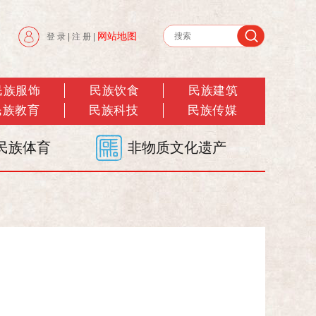
网站地图
登 录
|
注 册
|
民族服饰
民族饮食
民族建筑
民族教育
民族科技
民族传媒
民族体育
非物质文化遗产