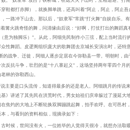
打败。“奴隶军”攻占了铁桥城，在熄灭火下山时，互相追逐、打
不穿鞋都打赤脚），就换脚单跳，还高叫着“阿止，阿止，阿止吾
，一路冲下山去。那以后，“奴隶军”常跳“打火舞”自娱自乐。
围着篝火跳奇怪的舞，问清缘由后说：“好啊，打仗打出的舞蹈真
吧（意为独脚乐）”。从此，阿细先民制作小三弦，配上当时流行
群众性舞蹈。皮逻阁组织庞大的歌舞团去京城长安演出时，还特意
不断的战争、迁徙，阿细人逐步定居在今弥勒县一带。明朝时，由
十次反抗斗争，壮烈的是“十八寨起义”，这场坚持两年零四个月
山老林的弥勒西山。
说主要是口头流传，知道得最多的还是老人。阿细跳月的传说来
先基》讲述了其先民在洪荒时代，男女始祖们庆幸躲过了漫延大
们在焦灼的大地上不断轮换双脚蹦跳起舞，拍手欢呼。在可邑村
版本，与看到的资料相似，现摘录如下：
时候，世间没有火，一位姓毕的人觉得天很冷，就想办法取暖