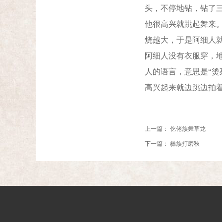
头，不停地钻，钻了
他很高兴就跳起舞来
烧越大，于是阿细人
阿细人没有衣服穿，
人的语言，意思是“
高兴起来就边跳边拍
上一篇：
仡佬族舞草龙
下一篇：
彝族打磨秋