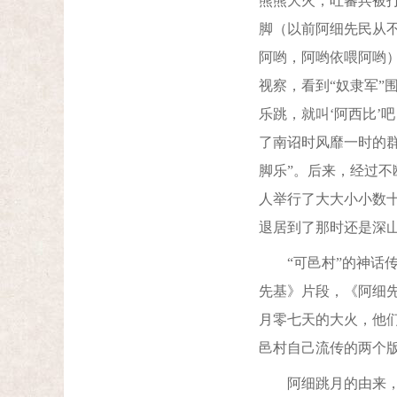
熊熊大火，吐蕃兵被
脚（以前阿细先民从
阿哟，阿哟依喂阿哟）
视察，看到“奴隶军”
乐跳，就叫‘阿西比’
了南诏时风靡一时的
脚乐”。后来，经过
人举行了大大小小数
退居到了那时还是深
“可邑村”的神话传
先基》片段，《阿细
月零七天的大火，他
邑村自己流传的两个
阿细跳月的由来，古