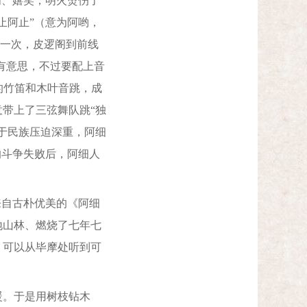
闹、嬉笑，明火烫伤了
止阿止”（意为阿哟，
有一次，皮逻阁到前线
有意思，不过要配上音
的竹笛和木叶音跳，成
带上了三弦舞队跳“独
于民族压迫深重，阿细
的斗争失败后，阿细人
自古朴优美的《阿细
地山林、燃烧了七年七
，可以从毕摩处听到可
。于是用树枝钻木