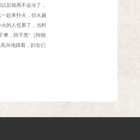
想以后就再不会冷了，
民一起来扑火，但火越
扑火的人也累了，当时
子摩，阿子黑”（阿细
很高兴地跳着，妇女们