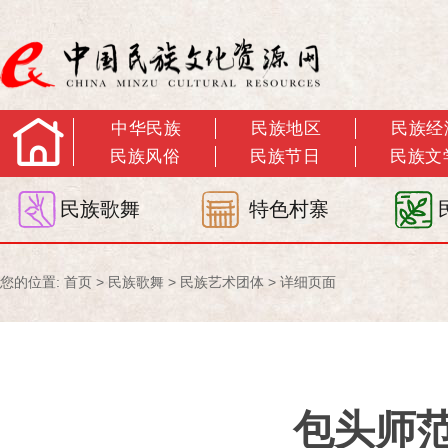
中华民族
民族地区
民族经
民族风俗
民族节日
民族文
民族歌舞
特色村寨
您的位置:
首页
>
民族歌舞
>
民族艺术团体
> 详细页面
包头师