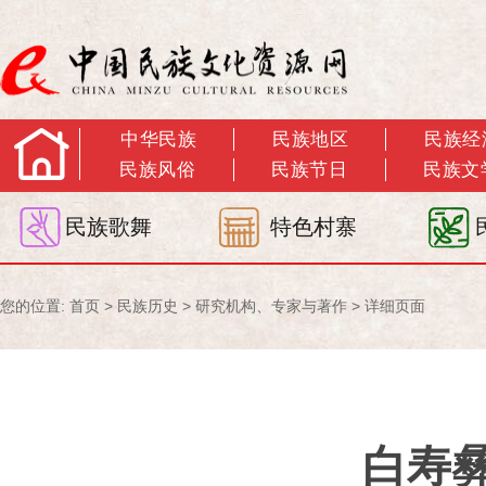
中华民族
民族地区
民族经
民族风俗
民族节日
民族文
民族歌舞
特色村寨
您的位置:
首页
>
民族历史
>
研究机构、专家与著作
> 详细页面
白寿