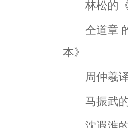
林松的《
仝道章 的
本》
周仲羲译《
马振武的经
沈遐淮的《