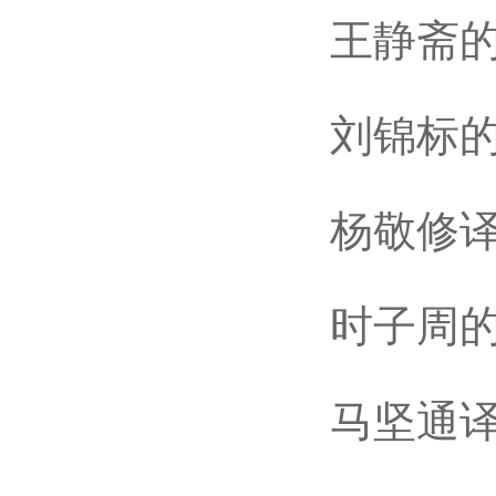
王静斋的三
刘锦标的《
杨敬修译
时子周的《
马坚通译《