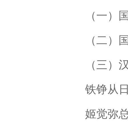
（一）国
（二）国
（三）汉
铁铮从日文
姬觉弥总纂