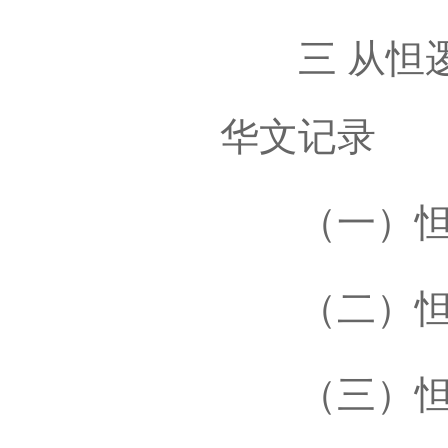
三 从怛逻
华文记录
（一）怛
（二）怛
（三）怛逻