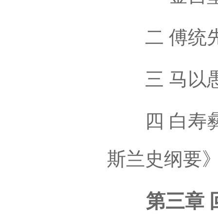
二 傅统先
三 马以愚
四 白寿彝
斯兰史纲要
第三章 回