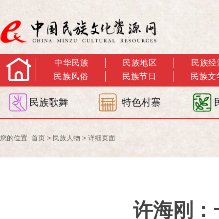
中华民族
民族地区
民族经
民族风俗
民族节日
民族文
民族歌舞
特色村寨
您的位置:
首页
>
民族人物
> 详细页面
许海刚：