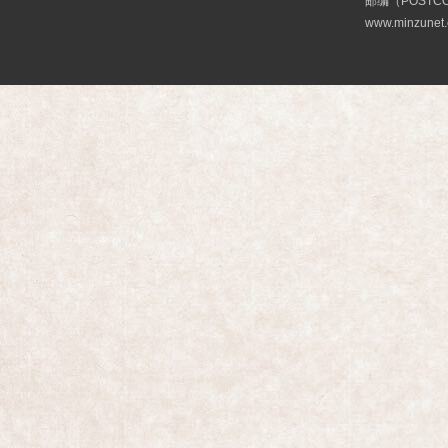
邮编（POSTCO
www.minzunet.c