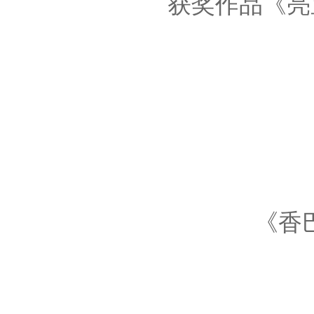
获奖作品《亮宝
《香巴