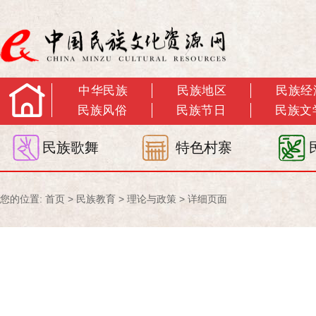
中华民族
民族地区
民族经
民族风俗
民族节日
民族文
民族歌舞
特色村寨
您的位置:
首页
>
民族教育
>
理论与政策
> 详细页面