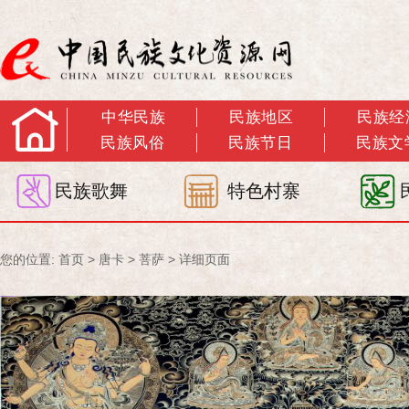
中华民族
民族地区
民族经
民族风俗
民族节日
民族文
民族歌舞
特色村寨
您的位置:
首页
>
唐卡
>
菩萨
> 详细页面