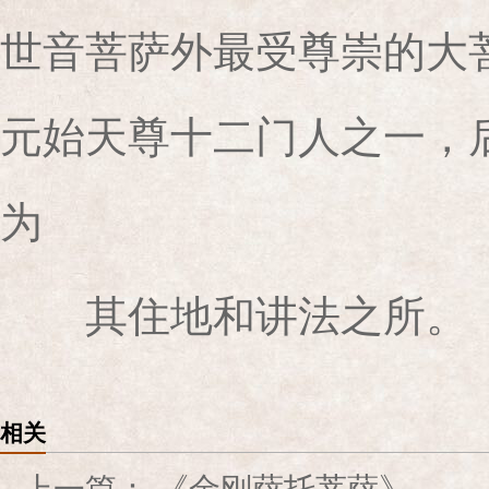
世音菩萨外最受尊崇的大
元始天尊十二门人之一，
为
其住地和讲法之所。
相关
上一篇：
《金刚萨托菩萨》