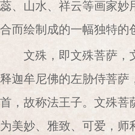
蕊、山水、祥云等画家妙
合而绘制成的一幅独特的
文殊，即文殊菩萨，文
释迦牟尼佛的左胁侍菩萨
首，故称法王子。文殊菩
为美妙、雅致、可爱，师