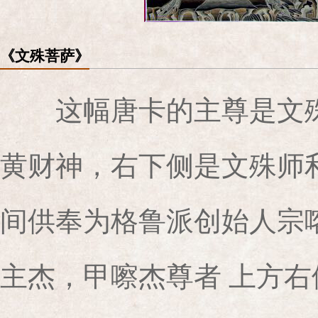
《文殊菩萨》
这幅唐卡的主尊是文殊
黄财神，右下侧是文殊师
间供奉为格鲁派创始人宗
主杰，甲嚓杰尊者 上方