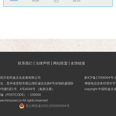
00:00
-05:10
|
|
|
联系我们
法律声明
网站联盟
友情链接
贵阳天彩民族文化发展有限公司
黔ICP备17006004号-
地址：贵州省贵阳市观山湖区诚信北路8号绿地联盛国际
增值电信业务经营许可证B
0号楼5层1号、6号A046号 （集群注册）
copyright 中国民族
编（POSTCODE）：100000
ww.minzunet.cn All rights reserved
贵公网安备52011502000584号