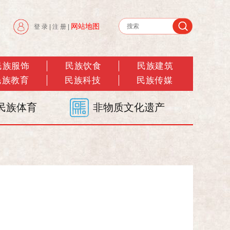
网站地图
登 录
|
注 册
|
民族服饰
民族饮食
民族建筑
民族教育
民族科技
民族传媒
民族体育
非物质文化遗产