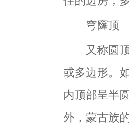
住的边房，
穹窿顶
又称圆顶，
或多边形。
内顶部呈半圆
外，蒙古族