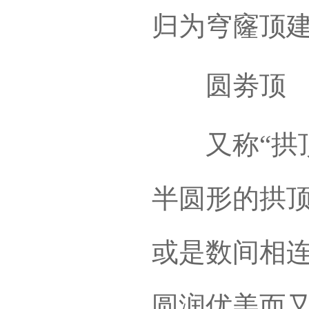
归为穹窿顶
圆劵顶
又称“拱顶
半圆形的拱
或是数间相
圆润优美而