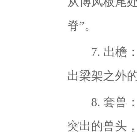
从博风板尾处
脊”。
7. 出檐
出梁架之外的
8. 套兽
突出的兽头