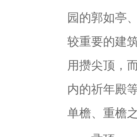
园的郭如亭
较重要的建
用攒尖顶，
内的祈年殿
单檐、重檐