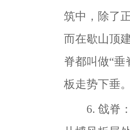
筑中，除了正
而在歇山顶
脊都叫做“垂
板走势下垂
6. 戗脊