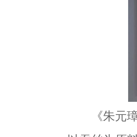
《朱元璋》