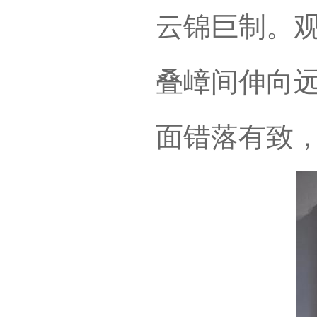
云锦巨制。
叠嶂间伸向
面错落有致