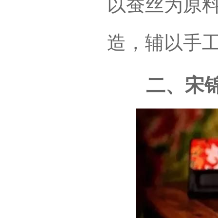
以蚕丝为原
造，辅以手
二、宋