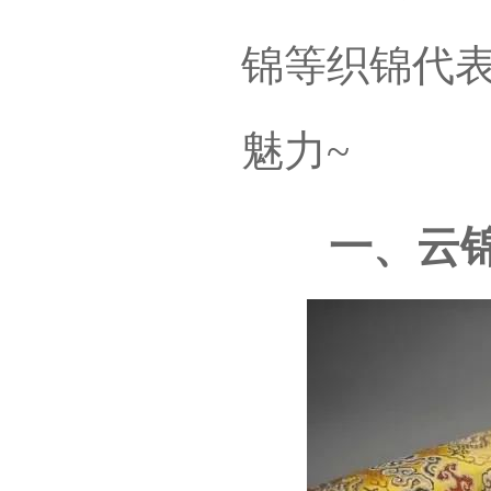
锦等织锦代
魅力~
一、云