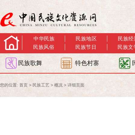
中华民族
民族地区
民族经
民族风俗
民族节日
民族文
民族歌舞
特色村寨
您的位置:
首页
>
民族工艺
>
概况
> 详细页面