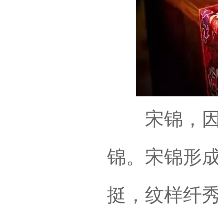
宋锦，因主
锦。宋锦形
挺，纹样纤