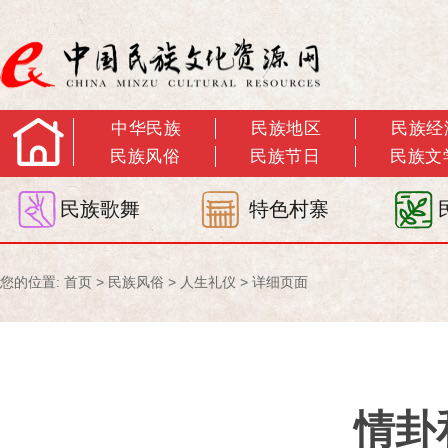
中华民族
民族地区
民族经
民族风俗
民族节日
民族文
民族歌舞
特色村寨
您的位置:
首页
>
民族风俗
>
人生礼仪
> 详细页面
情卦